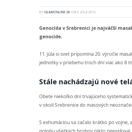
BY
ISLAMONLINE.SK
ON
9. JÚLA 2015
Genocída v Srebrenici je najväčší masa
genocíde.
11. júla si svet pripomína 20. výročie mas
jednotky v priebehu troch dní viac ako 8 t
Stále nachádzajú nové tel
Obete niekoľko dní trvajúceho systematic
v okolí Srebrenice do masových neoznače
S exhumáciou sa začalo krátko po vojne, 
polohu všetkých hrobov nikto neevidoval.