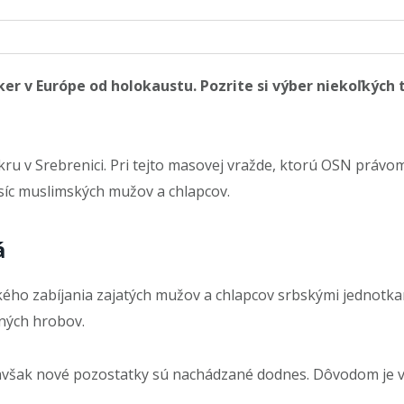
ker v Európe od holokaustu. Pozrite si výber niekoľkých 
akru v Srebrenici. Pri tejto masovej vražde, ktorú OSN právo
isíc muslimských mužov a chlapcov.
á
kého zabíjania zajatých mužov a chlapcov srbskými jednot
ných hrobov.
avšak nové pozostatky sú nachádzané dodnes. Dôvodom je veľ