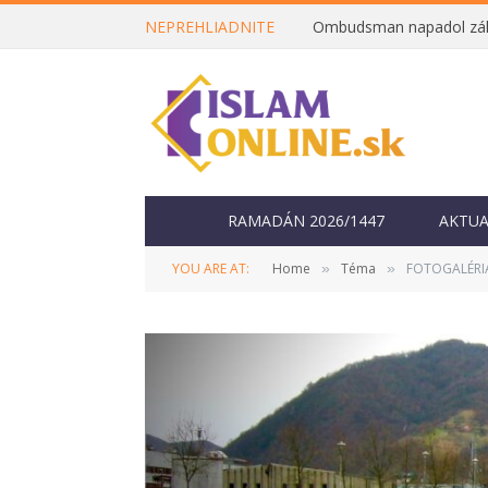
NEPREHLIADNITE
RAMADÁN 2026/1447
AKTUA
YOU ARE AT:
Home
Téma
FOTOGALÉRIA
»
»