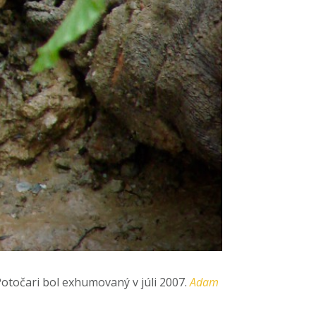
Potočari bol exhumovaný v júli 2007.
Adam