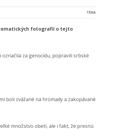
TÉMA
tematických fotografií o tejto
m označila za genocídu, popravili srbské
kami boli zvážané na hromady a zakopávané
ké množstvo obetí, ale i fakt, že presnú