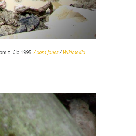
am z júla 1995.
Adam Jones
/
Wikimedia