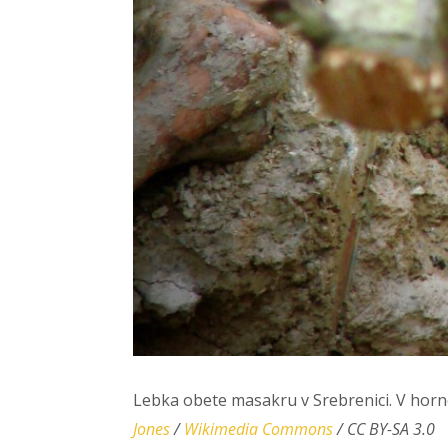
Lebka obete masakru v Srebrenici. V hornej
Jones
/
Wikimedia Commons
/ CC BY-SA 3.0