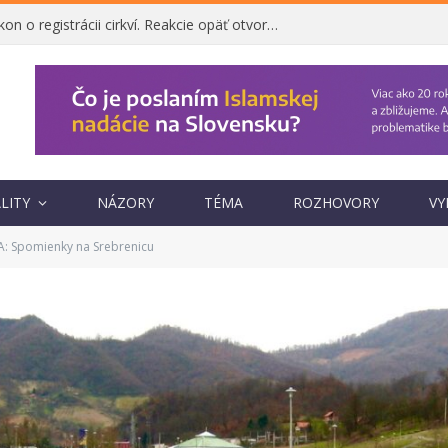
Ombudsman napadol zákon o registrácii cirkví. Reakcie opäť otvorili otázku, prečo vznikol
LITY
NÁZORY
TÉMA
ROZHOVORY
VY
: Spomienky na Srebrenicu