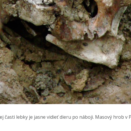
 časti lebky je jasne vidieť dieru po náboji. Masový hrob v 