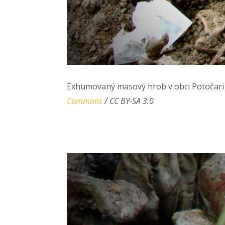
Exhumovaný masový hrob v obci Potočari 6
Commons
/ CC BY-SA 3.0