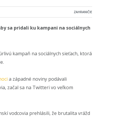
ZAHRANIČIE
y sa pridali ku kampani na sociálnych
úrlivú kampaň na sociálnych sieťach, ktorá
e.
noci
a západné noviny podávali
a, začal sa na Twitteri vo veľkom
kí vodcovia prehlásili, že brutalita vrážd