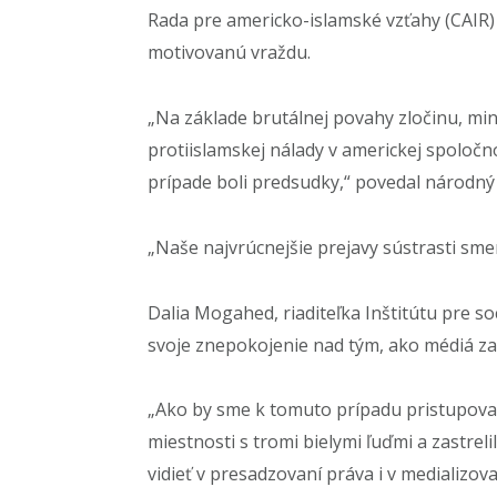
Rada pre americko-islamské vzťahy (CAIR)
motivovanú vraždu.
„Na základe brutálnej povahy zločinu, mi
protiislamskej nálady v americkej spoločno
prípade boli predsudky,“ povedal národný
„Naše najvrúcnejšie prejavy sústrasti smer
Dalia Mogahed, riaditeľka Inštitútu pre so
svoje znepokojenie nad tým, ako médiá zaos
„Ako by sme k tomuto prípadu pristupovali
miestnosti s tromi bielymi ľuďmi a zastr
vidieť v presadzovaní práva i v medializov