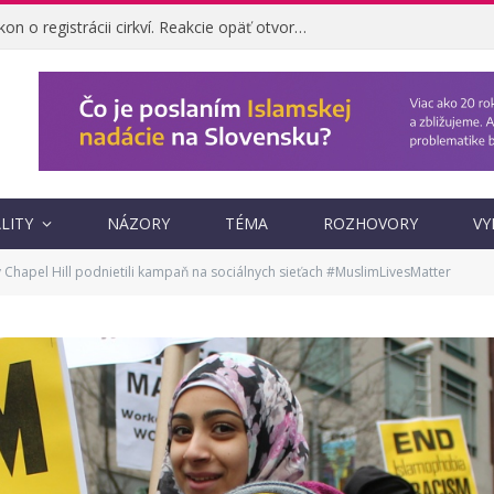
Ombudsman napadol zákon o registrácii cirkví. Reakcie opäť otvorili otázku, prečo vznikol
LITY
NÁZORY
TÉMA
ROZHOVORY
VY
 Chapel Hill podnietili kampaň na sociálnych sieťach #MuslimLivesMatter