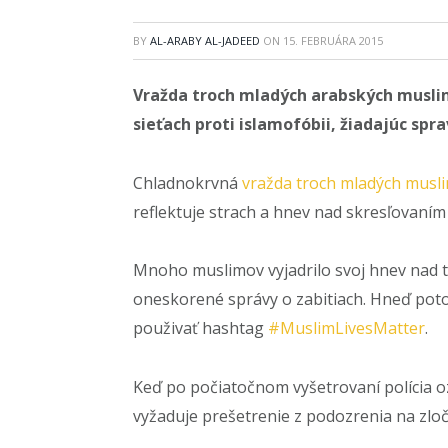
BY
AL-ARABY AL-JADEED
ON
15. FEBRUÁRA 2015
Vražda troch mladých arabských muslim
sieťach proti islamofóbii, žiadajúc spr
Chladnokrvná
vražda troch mladých musl
reflektuje strach a hnev nad skresľovaní
Mnoho muslimov vyjadrilo svoj hnev nad
oneskorené správy o zabitiach. Hneď potom
použivať hashtag
#MuslimLivesMatter
.
Keď po počiatočnom vyšetrovaní polícia ozn
vyžaduje prešetrenie z podozrenia na zločin