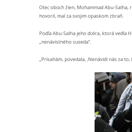
Otec oboch žien, Mohammad Abu-Salha, re
hovoril, mal za svojim opaskom zbraň.
Podľa Abu-Salha jeho dcéra, ktorá vedľa H
„nenávistného suseda“.
„Prisahám, povedala, ‚Nenávidí nás za to