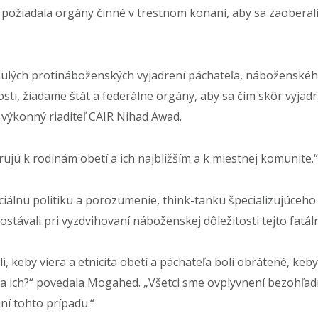
 požiadala orgány činné v trestnom konaní, aby sa zaoberal
nulých protináboženských vyjadrení páchateľa, náboženskéh
sti, žiadame štát a federálne orgány, aby sa čím skôr vyjad
 výkonný riaditeľ CAIR Nihad Awad.
ujú k rodinám obetí a ich najbližším a k miestnej komunite.“
ciálnu politiku a porozumenie, think-tanku špecializujúceho 
távali pri vyzdvihovaní náboženskej dôležitosti tejto fatáln
, keby viera a etnicita obetí a páchateľa boli obrátené, ke
elila ich?“ povedala Mogahed. „Všetci sme ovplyvnení bezoh
aní tohto prípadu.“