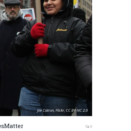
Joe Catron, Flickr, CC BY-NC 2.0
esMatter
0