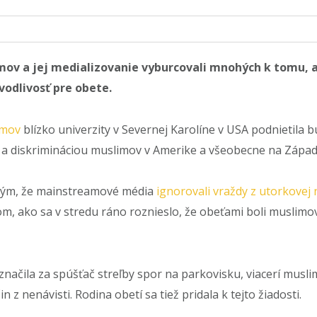
ov a jej medializovanie vyburcovali mnohých k tomu, ab
avodlivosť pre obete.
imov
blízko univerzity v Severnej Karolíne v USA podnietila b
m a diskrimináciou muslimov v Amerike a všeobecne na Západ
 tým, že mainstreamové média
ignorovali vraždy z utorkovej 
, ako sa v stredu ráno roznieslo, že obeťami boli muslimovi
ačila za spúšťač streľby spor na parkovisku, viacerí muslims
 z nenávisti. Rodina obetí sa tiež pridala k tejto žiadosti.