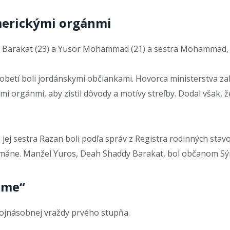
merickými orgánmi
y Barakat (23) a Yusor Mohammad (21) a sestra Mohammad
obetí boli jordánskymi občiankami. Hovorca ministerstva za
i orgánmi, aby zistil dôvody a motívy streľby. Dodal však, ž
jej sestra Razan boli podľa správ z Registra rodinných stav
máne. Manžel Yuros, Deah Shaddy Barakat, bol občanom Sýr
sme“
rojnásobnej vraždy prvého stupňa.