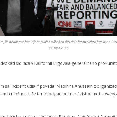
a to, že nedostatočne informovali o náboženskej dôležitosti týchto fatálnych úto
CC BY-NC 2.0
okáti sídliaca v Kalifornii urgovala generálneho prokurátor
sa incident udial,“ povedal Madihha Ahussain z organizácie
am o možnosti, že tento prípad bol nenávistne motivovaný a 
ožnosti za obete v Severnej Karolíne, New Yorku, Virgínii a