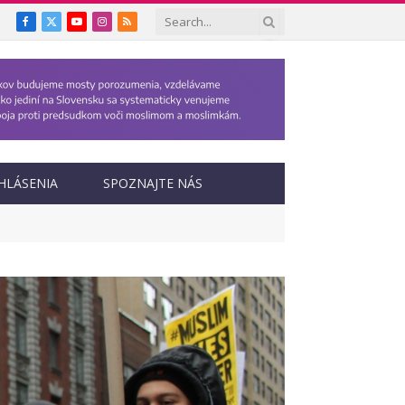
Facebook
X
YouTube
Instagram
RSS
(Twitter)
HLÁSENIA
SPOZNAJTE NÁS