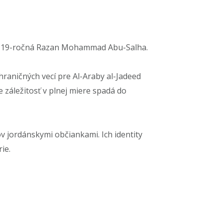
, 19-ročná Razan Mohammad Abu-Salha.
hraničných vecí pre Al-Araby al-Jadeed
e záležitosť v plnej miere spadá do
ov jordánskymi občiankami. Ich identity
ie.