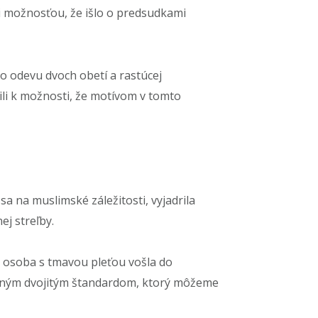
i možnosťou, že išlo o predsudkami
o odevu dvoch obetí a rastúcej
rili k možnosti, že motívom v tomto
sa na muslimské záležitosti, vyjadrila
ej streľby.
by osoba s tmavou pleťou vošla do
ľadným dvojitým štandardom, ktorý môžeme