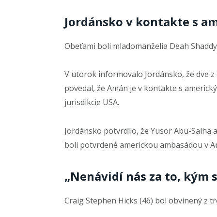
Jordánsko v kontakte s a
Obeťami boli mladomanželia Deah Shadd
V utorok informovalo Jordánsko, že dve z 
povedal, že Amán je v kontakte s americkým
jurisdikcie USA.
Jordánsko potvrdilo, že Yusor Abu-Salha a 
boli potvrdené americkou ambasádou v A
„Nenávidí nás za to, kým 
Craig Stephen Hicks (46) bol obvinený z t