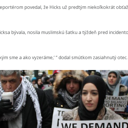
portérom povedal, že Hicks už predtým niekoľkokrát obťažo
icksa bývala, nosila muslimskú šatku a týždeň pred incident
, kým sme a ako vyzeráme,‘ “ dodal smútkom zasiahnutý otec.