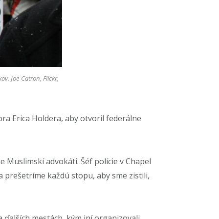
kov.
Joe Catron, Flickr,
a Erica Holdera, aby otvoril federálne
 Muslimskí advokáti. Šéf polície v Chapel
prešetríme každú stopu, aby sme zistili,
 ďalších mestách, kým iní organizovali