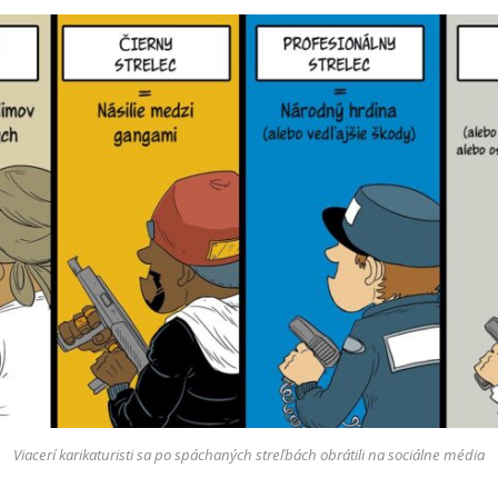
Viacerí karikaturisti sa po spáchaných streľbách obrátili na sociálne média