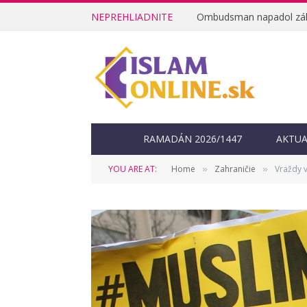
NEPREHLIADNITE
RAMADÁN 2026/1447
AKTUA
YOU ARE AT:
Home
Zahraničie
Vraždy v
»
»