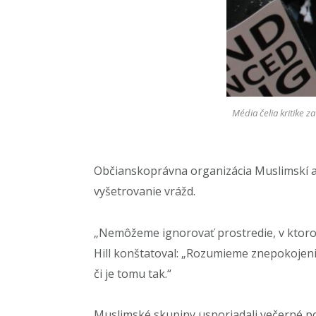
Média čelia kritike z
Občianskoprávna organizácia Muslimskí adv
vyšetrovanie vrážd.
„Nemôžeme ignorovať prostredie, v ktorom 
Hill konštatoval: „Rozumieme znepokojeni
či je tomu tak.“
Muslimské skupiny usporiadali večerné pob