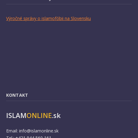
Výročné správy o islamofóbii na Slovensku
KONTAKT
ISLAM
ONLINE
.sk
Email:
info@islamonline.sk
Tel.: +421 944 560 161