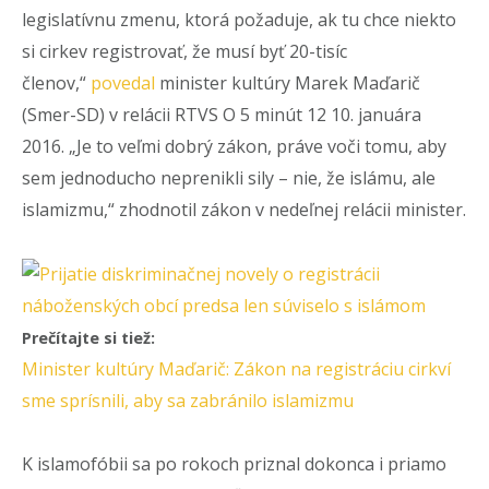
legislatívnu zmenu, ktorá požaduje, ak tu chce niekto
si cirkev registrovať, že musí byť 20-tisíc
členov,“
povedal
minister kultúry Marek Maďarič
(Smer-SD) v relácii RTVS O 5 minút 12 10. januára
2016. „Je to veľmi dobrý zákon, práve voči tomu, aby
sem jednoducho neprenikli sily – nie, že islámu, ale
islamizmu,“ zhodnotil zákon v nedeľnej relácii minister.
Prečítajte si tiež:
Minister kultúry Maďarič: Zákon na registráciu cirkví
sme sprísnili, aby sa zabránilo islamizmu
K islamofóbii sa po rokoch priznal dokonca i priamo