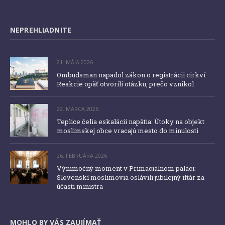
NEPREHLIADNITE
21. MÁJA 2026
Ombudsman napadol zákon o registrácii cirkví.
Reakcie opäť otvorili otázku, prečo vznikol
29. MARCA 2026
Teplice čelia eskalácii napätia: Útoky na objekt
moslimskej obce vracajú mesto do minulosti
26. FEBRUÁRA 2026
Výnimočný moment v Primaciálnom paláci:
Slovenskí moslimovia oslávili jubilejný iftár za
účasti ministra
MOHLO BY VÁS ZAUJÍMAŤ