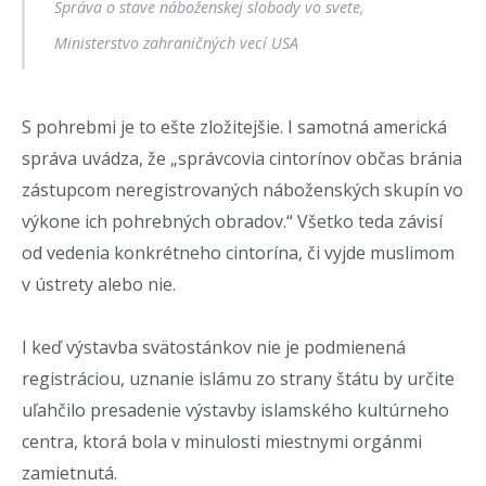
Správa o stave náboženskej slobody vo svete,
Ministerstvo zahraničných vecí USA
S pohrebmi je to ešte zložitejšie. I samotná americká
správa uvádza, že „správcovia cintorínov občas bránia
zástupcom neregistrovaných náboženských skupín vo
výkone ich pohrebných obradov.“ Všetko teda závisí
od vedenia konkrétneho cintorína, či vyjde muslimom
v ústrety alebo nie.
I keď výstavba svätostánkov nie je podmienená
registráciou, uznanie islámu zo strany štátu by určite
uľahčilo presadenie výstavby islamského kultúrneho
centra, ktorá bola v minulosti miestnymi orgánmi
zamietnutá.