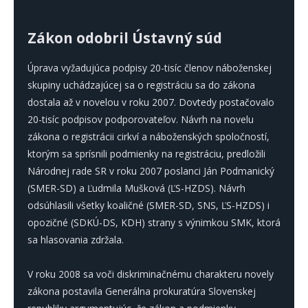
Zákon odobril Ústavný súd
Úprava vyžadujúca podpisy 20-tisíc členov náboženskej
skupiny uchádzajúcej sa o registráciu sa do zákona
dostala až v novelou v roku 2007. Dovtedy postačovalo
20-tisíc podpisov podporovateľov. Návrh na novelu
zákona o registrácii cirkví a náboženských spoločností,
ktorým sa sprísnili podmienky na registráciu, predložili
Národnej rade SR v roku 2007 poslanci Ján Podmanický
(SMER-SD) a Ľudmila Mušková (ĽS-HZDS). Návrh
odsúhlasili všetky koaličné (SMER-SD, SNS, ĽS-HZDS) i
opozičné (SDKÚ-DS, KDH) strany s výnimkou SMK, ktorá
sa hlasovania zdržala.
V roku 2008 sa voči diskriminačnému charakteru novely
zákona postavila Generálna prokuratúra Slovenskej