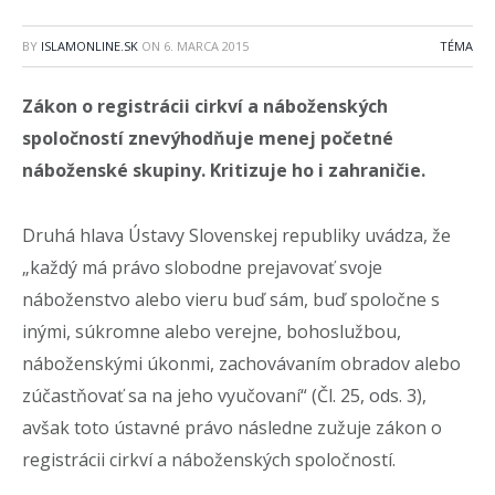
BY
ISLAMONLINE.SK
ON
6. MARCA 2015
TÉMA
Zákon o registrácii cirkví a náboženských
spoločností znevýhodňuje menej početné
náboženské skupiny. Kritizuje ho i zahraničie.
Druhá hlava Ústavy Slovenskej republiky uvádza, že
„každý má právo slobodne prejavovať svoje
náboženstvo alebo vieru buď sám, buď spoločne s
inými, súkromne alebo verejne, bohoslužbou,
náboženskými úkonmi, zachovávaním obradov alebo
zúčastňovať sa na jeho vyučovaní“ (Čl. 25, ods. 3),
avšak toto ústavné právo následne zužuje zákon o
registrácii cirkví a náboženských spoločností.