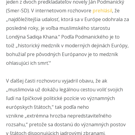
jeden z dvoch predkladateľov novely Ján Podmanický
(Smer-SD). V internetovom rozhovore
prehlásil
, že
„najdôležitejšia udalosť, ktorá sa v Európe odohrala za
posledné roky, je voľba muslimského starostu
Londýna Sadiqa Khana.“ Podľa Podmanického je to
toiž „historický medzník v moderných dejinách Európy,
bohužiaľ pre pôvodných Európanov je to medzník
ohlasujúci ich smrť.“
V ďalšej časti rozhovoru vyjadril obavu, že ak
„muslimovia už dokážu legálnou cestou voliť svojich
ľudí na špičkové politické pozície vo významných
európskych štátoch,“ tak podľa neho
vznikne „extrémna hrozba nepredstaviteľného
rozsahu,“ pretože sa dostanú do významných postov
v štátoch disponujúcich jadrovými zbranami.