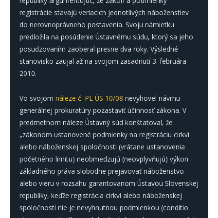
republiky argumentujúc, že zákon a podmienky
registrácie stavajú veriacich jednotlivých náboženstiev
do nerovnoprávneho postavenia. Svoju námietku
predložila na posúdenie Ústavnému súdu, ktorý sa jeho
posudzovaním zaoberal presne dva roky. Výsledné
stanovisko zaujal až na svojom zasadnutí 3. februára
2010.
Vo svojom
náleze č. PL ÚS 10/08
nevyhovel návrhu
generálnej prokuratúry pozastaviť účinnosť zákona. V
predmetnom náleze Ústavný súd konštatoval, že
„zákonom ustanovené podmienky na registráciu cirkvi
alebo náboženskej spoločnosti (vrátane ustanovenia
početného limitu) neobmedzujú (neovplyvňujú) výkon
základného práva slobodne prejavovať náboženstvo
alebo vieru v rozsahu garantovanom Ústavou Slovenskej
republiky, keďže registrácia cirkvi alebo náboženskej
spoločnosti nie je nevyhnutnou podmienkou (conditio