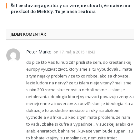
Šéf cestovnej agentúry sa verejne chváli, že načierno
prekĺzol do Mekky. Tu je naša reakcia
JEDEN KOMENTÁR
Peter Marko
on
17. mája 2015 18:43
do pice kto Vas tu nuti zit? prisli ste sem, do krestanskej
europy vyuzivat zivot, ktory sme si tu vybudovali …mate
s tym nejaky problem ? ze to co robite, ako sa chovate ,
lezie ludom na nervy? ze tu islam nieje vitany? mali sme
s nim 200 rocne skusenosti a neboli pekne .. islam je
netoleranta ideologia ktorej vyznavaci povazuju zeny za
menejcenne a inovercov za povl? islam je ideologia zla a
dokazuje to posledne mesiace ci roky na blizkom
vychode a v afrike .. a ked s tym mate problem, ze nam
to vadi , zbalte si kufre a vypadnite .. v sudskej arabii ci v
arab. emiratoch, bahraine , kuvaite vam bude super .. su
to bohate krajiny, su moslimske, nemusite trpiet