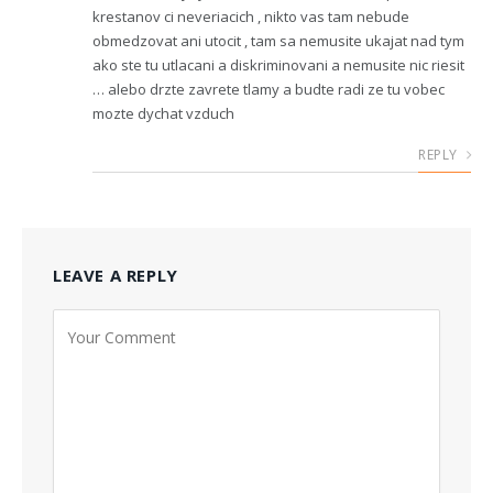
krestanov ci neveriacich , nikto vas tam nebude
obmedzovat ani utocit , tam sa nemusite ukajat nad tym
ako ste tu utlacani a diskriminovani a nemusite nic riesit
… alebo drzte zavrete tlamy a budte radi ze tu vobec
mozte dychat vzduch
REPLY
LEAVE A REPLY