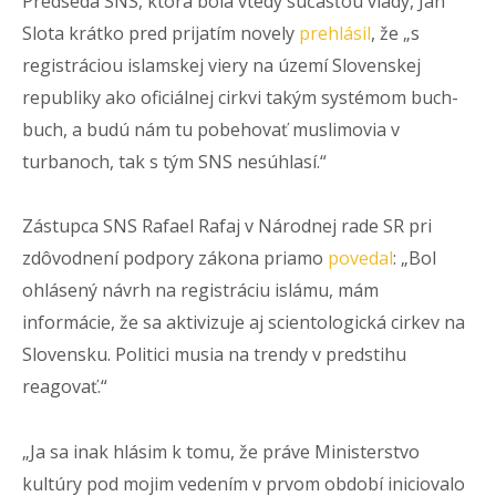
Predseda SNS, ktorá bola vtedy súčasťou vlády, Ján
Slota krátko pred prijatím novely
prehlásil
, že „s
registráciou islamskej viery na území Slovenskej
republiky ako oficiálnej cirkvi takým systémom buch-
buch, a budú nám tu pobehovať muslimovia v
turbanoch, tak s tým SNS nesúhlasí.“
Zástupca SNS Rafael Rafaj v Národnej rade SR pri
zdôvodnení podpory zákona priamo
povedal
: „Bol
ohlásený návrh na registráciu islámu, mám
informácie, že sa aktivizuje aj scientologická cirkev na
Slovensku. Politici musia na trendy v predstihu
reagovať.“
„Ja sa inak hlásim k tomu, že práve Ministerstvo
kultúry pod mojim vedením v prvom období iniciovalo