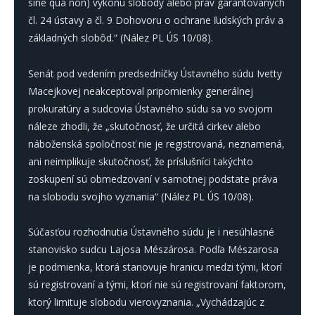
sine qua non) výkonu slobody alebo práv garantovaných
čl. 24 ústavy a čl. 9 Dohovoru o ochrane ľudských práv a
základných slobôd.“ (Nález PL ÚS 10/08).
Senát pod vedením predsedníčky Ústavného súdu Ivetty
Macejkovej neakceptoval pripomienky generálnej
prokuratúry a sudcovia Ústavného súdu sa vo svojom
náleze zhodli, že „skutočnosť, že určitá cirkev alebo
náboženská spoločnosť nie je registrovaná, neznamená,
ani neimplikuje skutočnosť, že príslušníci takýchto
zoskupení sú obmedzovaní v samotnej podstate práva
na slobodu svojho vyznania“ (Nález PL ÚS 10/08).
Súčasťou rozhodnutia Ústavného súdu je i nesúhlasné
stanovisko sudcu Lajosa Mészárosa. Podľa Mészarosa
je podmienka, ktorá stanovuje hranicu medzi tými, ktorí
sú registrovaní a tými, ktorí nie sú registrovaní faktorom,
ktorý limituje slobodu vierovyznania. „Vychádzajúc z