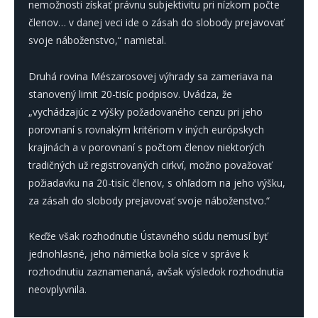
nemožnosti získať právnu subjektivitu pri nízkom počte
členov… v danej veci ide o zásah do slobody prejavovať
svoje náboženstvo,“ namietal.
Druhá rovina Mészarosovej výhrady sa zameriava na
stanovený limit 20-tisíc podpisov. Uvádza, že
„vychádzajúc z výšky požadovaného cenzu pri jeho
porovnaní s rovnakým kritériom v iných európskych
krajinách a v porovnaní s počtom členov niektorých
tradičných už registrovaných cirkví, možno považovať
požiadavku na 20-tisíc členov, s ohľadom na jeho výšku,
za zásah do slobody prejavovať svoje náboženstvo.“
Keďže však rozhodnutie Ústavného súdu nemusí byť
jednohlasné, jeho námietka bola síce v správe k
rozhodnutiu zaznamenaná, avšak výsledok rozhodnutia
neovplyvnila.