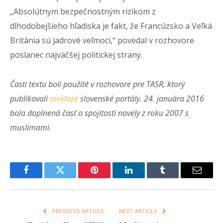
„Absolútnym bezpečnostným rizikom z
dlhodobejšieho hľadiska je fakt, že Francúzsko a Veľká
Británia sú jadrové veľmoci,“ povedal v rozhovore
poslanec najväčšej politickej strany.
Časti textu boli použité v rozhovore pre TASR, ktorý
publikovali
niektoré
slovenské portály. 24. januára 2016
bola doplnená časť o spojitosti novely z roku 2007 s
muslimami.
Facebook
Twitter
Pinterest
LinkedIn
Tumblr
Email
PREVIOUS ARTICLE
NEXT ARTICLE