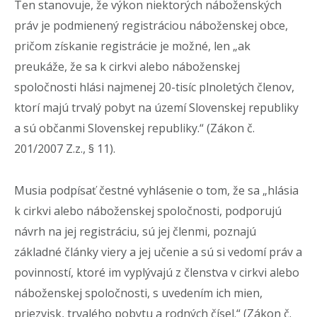
Ten stanovuje, že výkon niektorých náboženských
práv je podmienený registráciou náboženskej obce,
pričom získanie registrácie je možné, len „ak
preukáže, že sa k cirkvi alebo náboženskej
spoločnosti hlási najmenej 20-tisíc plnoletých členov,
ktorí majú trvalý pobyt na území Slovenskej republiky
a sú občanmi Slovenskej republiky.“ (Zákon č.
201/2007 Z.z., § 11).
Musia podpísať čestné vyhlásenie o tom, že sa „hlásia
k cirkvi alebo náboženskej spoločnosti, podporujú
návrh na jej registráciu, sú jej členmi, poznajú
základné články viery a jej učenie a sú si vedomí práv a
povinností, ktoré im vyplývajú z členstva v cirkvi alebo
náboženskej spoločnosti, s uvedením ich mien,
priezvisk, trvalého pobytu a rodných čísel.“ (Zákon č.