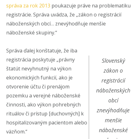
správa za rok 2013
poukazuje práve na problematiku
registrácie. Správa uvádza, že „zákon o registrácií
náboženských obcí… znevýhodňuje menšie
náboženské skupiny.“
Správa ďalej konštatuje, že iba
registrácia poskytuje „právny
Slovenský
štatút nevyhnutný na výkon
zákon o
ekonomických funkcií, ako je
registrácií
otvorenie účtu či prenájom
náboženských
pozemku a verejné náboženské
obcí
činnosti, ako výkon pohrebných
znevýhodňuje
rituálov či prístup [duchovných] k
menšie
hospitalizovaným pacientom alebo
náboženské
väzňom.“