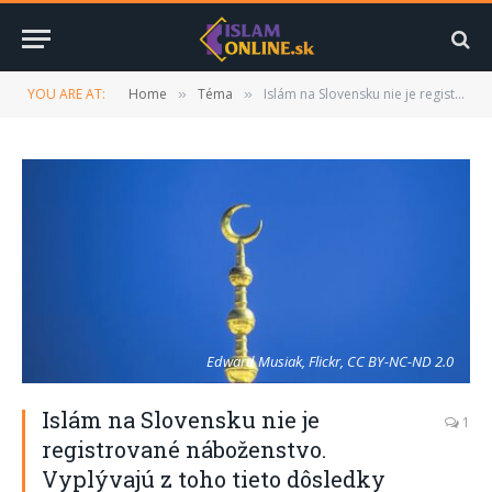
YOU ARE AT:
Home
Téma
Islám na Slovensku nie je registrované náboženstvo. Vyplývajú z toho tieto dôsledky
»
»
Edward Musiak, Flickr, CC BY-NC-ND 2.0
Islám na Slovensku nie je
1
registrované náboženstvo.
Vyplývajú z toho tieto dôsledky