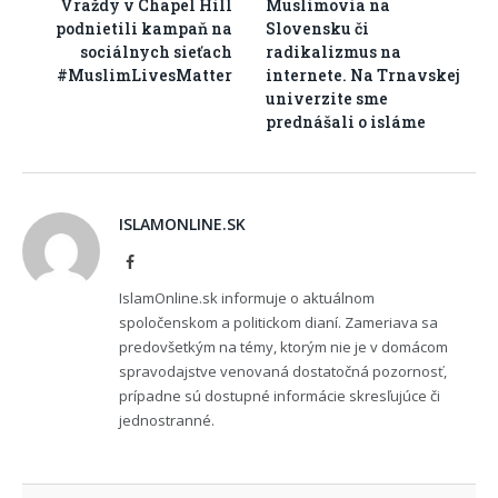
Vraždy v Chapel Hill
Muslimovia na
podnietili kampaň na
Slovensku či
sociálnych sieťach
radikalizmus na
#MuslimLivesMatter
internete. Na Trnavskej
univerzite sme
prednášali o isláme
ISLAMONLINE.SK
Facebook
IslamOnline.sk informuje o aktuálnom
spoločenskom a politickom dianí. Zameriava sa
predovšetkým na témy, ktorým nie je v domácom
spravodajstve venovaná dostatočná pozornosť,
prípadne sú dostupné informácie skresľujúce či
jednostranné.