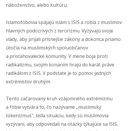
náboženstvo, alebo kultúru.
Islamofóbovia spájajú islám s ISIS a robia z muslimov
hlavných podozrivých z terorizmu. Vyzývajú svoje
vlády, aby prijali prísnejšie zákony a dokonca priamo
útočia na muslimských spoluobčanov
a prisťahovalecké komunity. V mene boja proti
radikalizmu, svojím konaním hrajú do karát práve
radikálom z ISIS. V podstate je to pomoc jedných
extrémistov druhým.
Tento začarovaný kruh vzájomného extrémizmu
a fóbie vytvára to, čo nazývame „muslimský
tokenizmus“, teda situáciu, kedy sú muslimovia
vyzývaní, aby odpovedali na otázky týkajúce sa ISIS,