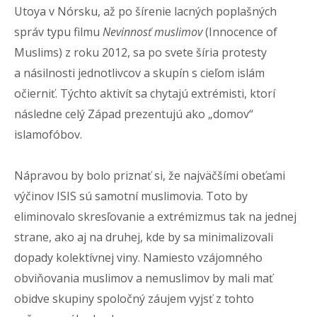
Utoya v Nórsku, až po šírenie lacných poplašných
správ typu filmu
Nevinnosť muslimov
(Innocence of
Muslims) z roku 2012, sa po svete šíria protesty
a násilnosti jednotlivcov a skupín s cieľom islám
očierniť. Týchto aktivít sa chytajú extrémisti, ktorí
následne celý Západ prezentujú ako „domov“
islamofóbov.
Nápravou by bolo priznať si, že najväčšími obeťami
výčinov ISIS sú samotní muslimovia. Toto by
eliminovalo skresľovanie a extrémizmus tak na jednej
strane, ako aj na druhej, kde by sa minimalizovali
dopady kolektívnej viny. Namiesto vzájomného
obviňovania muslimov a nemuslimov by mali mať
obidve skupiny spoločný záujem vyjsť z tohto