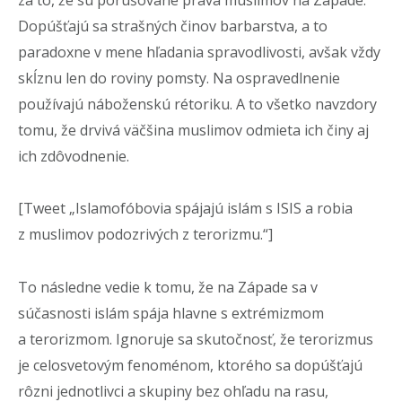
Dopúšťajú sa strašných činov barbarstva, a to
paradoxne v mene hľadania spravodlivosti, avšak vždy
skĺznu len do roviny pomsty. Na ospravedlnenie
používajú náboženskú rétoriku. A to všetko navzdory
tomu, že drvivá väčšina muslimov odmieta ich činy aj
ich zdôvodnenie.
[Tweet „Islamofóbovia spájajú islám s ISIS a robia
z muslimov podozrivých z terorizmu.“]
To následne vedie k tomu, že na Západe sa v
súčasnosti islám spája hlavne s extrémizmom
a terorizmom. Ignoruje sa skutočnosť, že terorizmus
je celosvetovým fenoménom, ktorého sa dopúšťajú
rôzni jednotlivci a skupiny bez ohľadu na rasu,