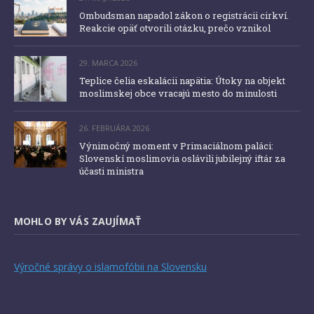
Ombudsman napadol zákon o registrácii cirkví.
Reakcie opäť otvorili otázku, prečo vznikol
29. MARCA 2026
Teplice čelia eskalácii napätia: Útoky na objekt
moslimskej obce vracajú mesto do minulosti
26. FEBRUÁRA 2026
Výnimočný moment v Primaciálnom paláci:
Slovenskí moslimovia oslávili jubilejný iftár za
účasti ministra
MOHLO BY VÁS ZAUJÍMAŤ
Výročné správy o islamofóbii na Slovensku