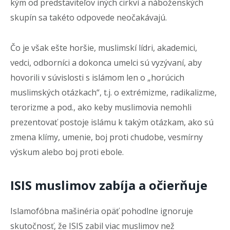
kým od predstaviteľov iných cirkví a náboženských
skupín sa takéto odpovede neočakávajú.
Čo je však ešte horšie, muslimskí lídri, akademici,
vedci, odborníci a dokonca umelci sú vyzývaní, aby
hovorili v súvislosti s islámom len o „horúcich
muslimských otázkach“, t.j. o extrémizme, radikalizme,
terorizme a pod., ako keby muslimovia nemohli
prezentovať postoje islámu k takým otázkam, ako sú
zmena klímy, umenie, boj proti chudobe, vesmírny
výskum alebo boj proti ebole.
ISIS muslimov zabíja a očierňuje
Islamofóbna mašinéria opäť pohodlne ignoruje
skutočnosť, že ISIS zabil viac muslimov než