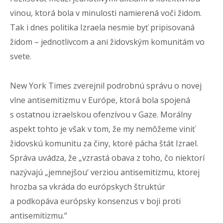
vinou, ktorá bola v minulosti namierená voči židom.
Tak i dnes politika Izraela nesmie byť pripisovaná
židom – jednotlivcom a ani židovským komunitám vo
svete.
New York Times zverejnil podrobnú správu o novej
vlne antisemitizmu v Európe, ktorá bola spojená
s ostatnou izraelskou ofenzívou v Gaze. Morálny
aspekt tohto je však v tom, že my nemôžeme viniť
židovskú komunitu za činy, ktoré pácha štát Izrael.
Správa uvádza, že „vzrastá obava z toho, čo niektorí
nazývajú „jemnejšou‘ verziou antisemitizmu, ktorej
hrozba sa vkráda do európskych štruktúr
a podkopáva európsky konsenzus v boji proti
antisemitizmu.“