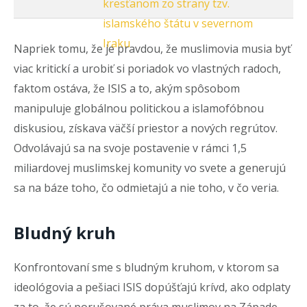
kresťanom zo strany tzv.
islamského štátu v severnom
Iraku
Napriek tomu, že je pravdou, že muslimovia musia byť
viac kritickí a urobiť si poriadok vo vlastných radoch,
faktom ostáva, že ISIS a to, akým spôsobom
manipuluje globálnou politickou a islamofóbnou
diskusiou, získava väčší priestor a nových regrútov.
Odvolávajú sa na svoje postavenie v rámci 1,5
miliardovej muslimskej komunity vo svete a generujú
sa na báze toho, čo odmietajú a nie toho, v čo veria.
Bludný kruh
Konfrontovaní sme s bludným kruhom, v ktorom sa
ideológovia a pešiaci ISIS dopúšťajú krívd, ako odplaty
za to, že sú porušované práva muslimov na Západe.