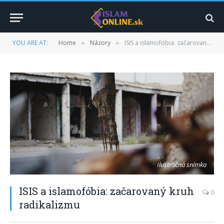
YOU ARE AT:
Home
Názory
ISIS a islamofóbia: začarovaný kruh radikalizmu
»
»
Ilustračná snímka
ISIS a islamofóbia: začarovaný kruh
0
radikalizmu