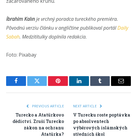
začarovaného kruhu.
İbrahim Kalın
je vrchný poradca tureckého premiéra.
Pôvodnú verziu článku v angličtine publikoval portál
Daily
Sabah
. Medzititulky doplnila redakcia.
Foto: Pixabay
Facebook
Twitter
Pinterest
LinkedIn
Tumblr
Email
PREVIOUS ARTICLE
NEXT ARTICLE
Turecko a Atatürkovo
V Turecku roste poptávka
dědictví. Zruší Turecko
po absolventech
zákon na ochranu
výběrových islámských
Atatürka?
středních škol