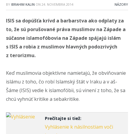
BY
IBRAHIM KALIN
ON
24. NOVEMBRA 2014
NÁZORY
ISIS sa dopúšťa krívd a barbarstva ako odplaty za
to, že sú porušované práva muslimov na Západe a
súčasne islamofóbovia na Západe spájajú islám
s ISIS a robia z muslimov hlavných podozrivých
z terorizmu.
Keď muslimovia objektívne namietajú, že obviňovanie
islámu z toho, čo robí Islamský štát v Iraku a v aš-
Šáme (ISIS) vedie k islamofóbii, sú vinení z toho, že sa
chcú vyhnúť kritike a sebakritike.
Prečítajte si tiež:
Vyhlásenie k násilnostiam voči