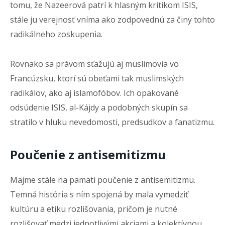
tomu, že Nazeerová patrí k hlasným kritikom ISIS,
stále ju verejnosť vníma ako zodpovednú za činy tohto
radikálneho zoskupenia.
Rovnako sa právom sťažujú aj muslimovia vo
Francúzsku, ktorí sú obeťami tak muslimských
radikálov, ako aj islamofóbov. Ich opakované
odsúdenie ISIS, al-Kájdy a podobných skupín sa
stratilo v hluku nevedomosti, predsudkov a fanatizmu.
Poučenie z antisemitizmu
Majme stále na pamäti poučenie z antisemitizmu.
Temná história s ním spojená by mala vymedziť
kultúru a etiku rozlišovania, pričom je nutné
rozlišovať medzi jednotlivými akciami a kolektívnou