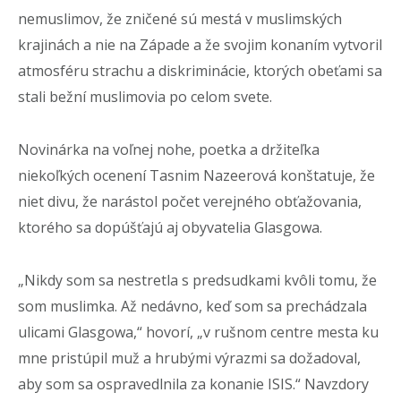
nemuslimov, že zničené sú mestá v muslimských
krajinách a nie na Západe a že svojim konaním vytvoril
atmosféru strachu a diskriminácie, ktorých obeťami sa
stali bežní muslimovia po celom svete.
Novinárka na voľnej nohe, poetka a držiteľka
niekoľkých ocenení Tasnim Nazeerová konštatuje, že
niet divu, že narástol počet verejného obťažovania,
ktorého sa dopúšťajú aj obyvatelia Glasgowa.
„Nikdy som sa nestretla s predsudkami kvôli tomu, že
som muslimka. Až nedávno, keď som sa prechádzala
ulicami Glasgowa,“ hovorí, „v rušnom centre mesta ku
mne pristúpil muž a hrubými výrazmi sa dožadoval,
aby som sa ospravedlnila za konanie ISIS.“ Navzdory