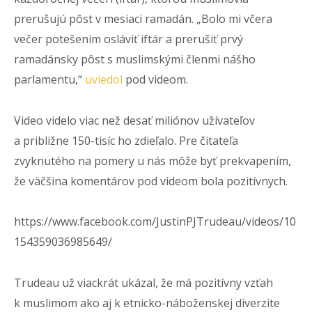
prerušujú pôst v mesiaci ramadán. „Bolo mi včera
večer potešením osláviť iftár a prerušiť prvý
ramadánsky pôst s muslimskými členmi nášho
parlamentu,“
uviedol
pod videom.
Video videlo viac než desať miliónov užívateľov
a približne 150-tisíc ho zdieľalo. Pre čitateľa
zvyknutého na pomery u nás môže byť prekvapením,
že väčšina komentárov pod videom bola pozitívnych.
https://www.facebook.com/JustinPJTrudeau/videos/10
154359036985649/
Trudeau už viackrát ukázal, že má pozitívny vzťah
k muslimom ako aj k etnicko-náboženskej diverzite