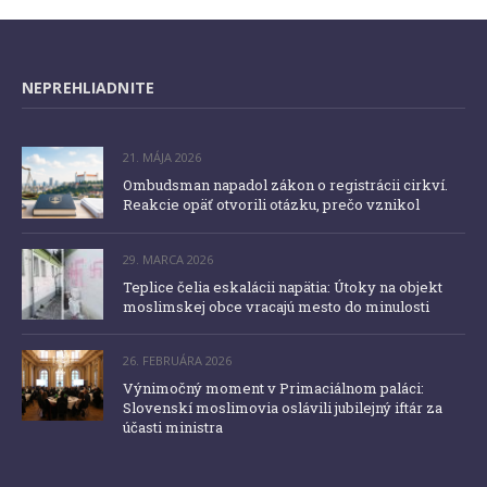
NEPREHLIADNITE
21. MÁJA 2026
Ombudsman napadol zákon o registrácii cirkví.
Reakcie opäť otvorili otázku, prečo vznikol
29. MARCA 2026
Teplice čelia eskalácii napätia: Útoky na objekt
moslimskej obce vracajú mesto do minulosti
26. FEBRUÁRA 2026
Výnimočný moment v Primaciálnom paláci:
Slovenskí moslimovia oslávili jubilejný iftár za
účasti ministra