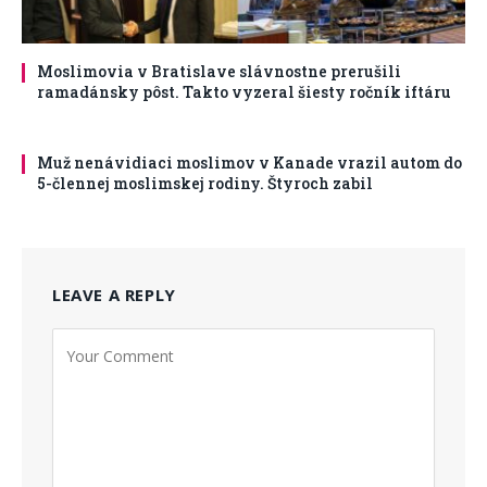
Moslimovia v Bratislave slávnostne prerušili
ramadánsky pôst. Takto vyzeral šiesty ročník iftáru
Muž nenávidiaci moslimov v Kanade vrazil autom do
5-člennej moslimskej rodiny. Štyroch zabil
LEAVE A REPLY