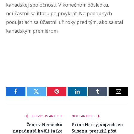
kanadskej spoločnosti. V konečnom dôsledku,
neúčastnil sa iftáru po prvýkrát. Na podobných
podujatiach sa účastnil už roky pred tým, ako sa stal
kanadským premiérom.
Facebook
Twitter
Pinterest
LinkedIn
Tumblr
Email
PREVIOUS ARTICLE
NEXT ARTICLE
Žena v Nemecku
Princ Harry, vojvodu zo
napadnutá kvôli šatke
Susexu, prerušil pôst