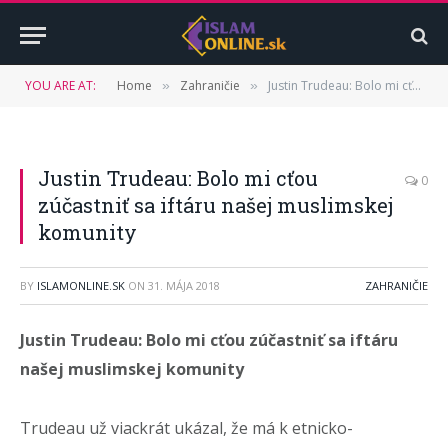
YOU ARE AT:
Home
Zahraničie
Justin Trudeau: Bolo mi cťou zúčastniť sa iftáru našej muslimskej komunity
»
»
Justin Trudeau: Bolo mi cťou
0
zúčastniť sa iftáru našej muslimskej
komunity
BY
ISLAMONLINE.SK
ON
31. MÁJA 2018
ZAHRANIČIE
Justin Trudeau: Bolo mi cťou zúčastniť sa iftáru
našej muslimskej komunity
Trudeau už viackrát ukázal, že má k etnicko-