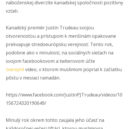
náboženskej diverzite kanadskej spoločnosti pozitívny
vzťah.
Kanadský premiér Justin Trudeau svojou
otvorenosťou a prístupom k menšinám opakovane
prekvapuje stredoeurópsku verejnosť. Tento rok,
podobne ako v minulosti, na sociálnych sieťach na
svojom facebookovom a twiterovom účte
zverejnil
video, v ktorom muslimom poprial k začiatku
pôstu v mesiaci ramadán.
https://www.facebook.com/JustinPJTrudeau/videos/10
156724320190649/
Minulý rok okrem tohto zaujala jeho účasť na
každoročnej večeri (iftár), ktorou muslimovia