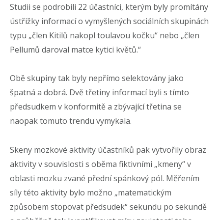
Studii se podrobili 22 účastníci, kterým byly promítány
ústřižky informací o vymyšlených sociálních skupinách
typu „člen Kitilů nakopl toulavou kočku“ nebo „člen
Pellumů daroval matce kytici květů.“
Obě skupiny tak byly nepřímo selektovány jako
špatná a dobrá. Dvě třetiny informací byli s tímto
předsudkem v konformitě a zbývající třetina se
naopak tomuto trendu vymykala.
Skeny mozkové aktivity účastníků pak vytvořily obraz
aktivity v souvislosti s oběma fiktivními „kmeny“ v
oblasti mozku zvané přední spánkový pól. Měřením
síly této aktivity bylo možno „matematickým
způsobem stopovat předsudek“ sekundu po sekundě