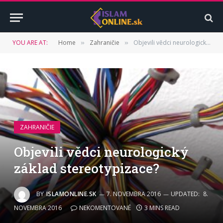
YOU ARE AT:
Home
Zahraničie
Objevili vědci neurologický základ stereotypizace?
»
»
ZAHRANIČIE
Objevili vědci neurologický
základ stereotypizace?
BY
ISLAMONLINE.SK
7. NOVEMBRA 2016
UPDATED:
8.
NOVEMBRA 2016
NEKOMENTOVANÉ
3 MINS READ