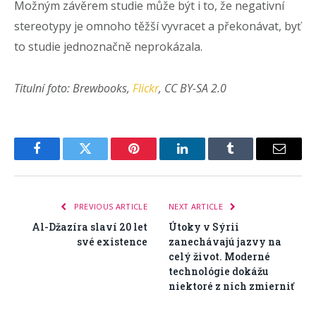
Možným závěrem studie může být i to, že negativní
stereotypy je omnoho těžší vyvracet a překonávat, byť
to studie jednoznačně neprokázala.
Titulní foto: Brewbooks,
Flickr
, CC BY-SA 2.0
Facebook
Twitter
Pinterest
LinkedIn
Tumblr
Email
PREVIOUS ARTICLE
NEXT ARTICLE
Al-Džazíra slaví 20 let
Útoky v Sýrii
své existence
zanechávajú jazvy na
celý život. Moderné
technológie dokážu
niektoré z nich zmierniť