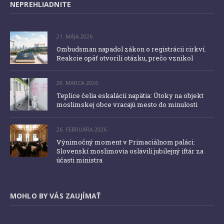
NEPREHLIADNITE
21. MÁJA 2026
Ombudsman napadol zákon o registrácii cirkví.
Reakcie opäť otvorili otázku, prečo vznikol
29. MARCA 2026
Teplice čelia eskalácii napätia: Útoky na objekt
moslimskej obce vracajú mesto do minulosti
26. FEBRUÁRA 2026
Výnimočný moment v Primaciálnom paláci:
Slovenskí moslimovia oslávili jubilejný iftár za
účasti ministra
MOHLO BY VÁS ZAUJÍMAŤ