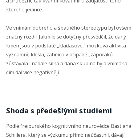
a průběžně tak kvantifikovat míru zaujatosti toho
kterého jedince.
Ve vnímání dobrého a špatného stereotypu byl ovšem
značný rozdíl. Jakmile se dotyčný přesvědčil, že daný
kmen jsou v podstatě „klaďasové,“ mozková aktivita
významně klesla, zatímco v případě „záporáků“
zůstávala i nadále silná a daná skupina byla vnímána
čím dál více negativněji.
Shoda s předešlými studiemi
Podle freiburského kognitivního neurovědce Bastiana
Schillera, který se výzkumu přímo neúčastnil, dávají