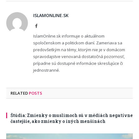
ISLAMONLINE.SK
Facebook
IslamOnline.sk informuje o aktuálnom
spoločenskom a politickom dianí. Zameriava sa
predovšetkým na témy, ktorým nie je v domácom
spravodajstve venovaná dostatočná pozornosť,
prípadne sú dostupné informácie skresľujúce či
jednostranné.
RELATED
POSTS
Štúdia: Zmienky o muslimoch sú v médiách negatívne
častejšie, ako zmienky o iných menšinách