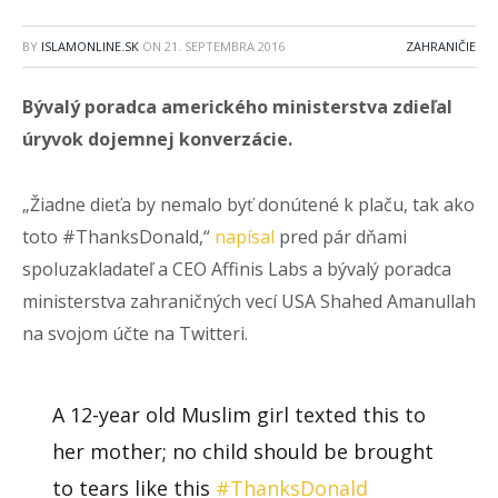
BY
ISLAMONLINE.SK
ON
21. SEPTEMBRA 2016
ZAHRANIČIE
Bývalý poradca amerického ministerstva zdieľal
úryvok dojemnej konverzácie.
„Žiadne dieťa by nemalo byť donútené k plaču, tak ako
toto #ThanksDonald,“
napísal
pred pár dňami
spoluzakladateľ a CEO Affinis Labs a bývalý poradca
ministerstva zahraničných vecí USA Shahed Amanullah
na svojom účte na Twitteri.
A 12-year old Muslim girl texted this to
her mother; no child should be brought
to tears like this
#ThanksDonald