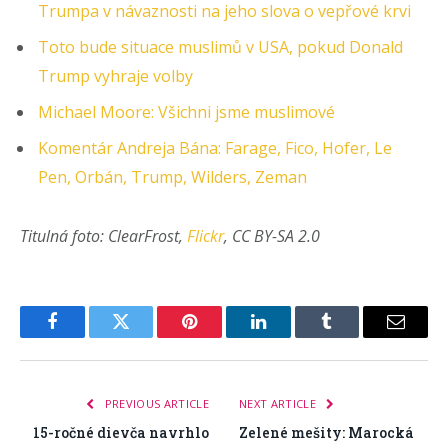
Trumpa v návaznosti na jeho slova o vepřové krvi
Toto bude situace muslimů v USA, pokud Donald
Trump vyhraje volby
Michael Moore: Všichni jsme muslimové
Komentár Andreja Bána: Farage, Fico, Hofer, Le
Pen, Orbán, Trump, Wilders, Zeman
Titulná foto: ClearFrost,
Flickr
, CC BY-SA 2.0
Facebook
Twitter
Pinterest
LinkedIn
Tumblr
Email
PREVIOUS ARTICLE
NEXT ARTICLE
15-ročné dievča navrhlo
Zelené mešity: Marocká