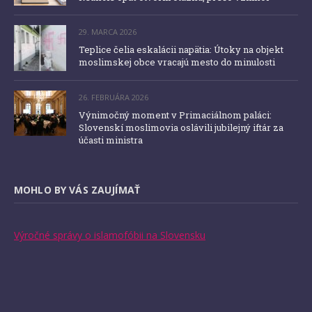
29. MARCA 2026
Teplice čelia eskalácii napätia: Útoky na objekt
moslimskej obce vracajú mesto do minulosti
26. FEBRUÁRA 2026
Výnimočný moment v Primaciálnom paláci:
Slovenskí moslimovia oslávili jubilejný iftár za
účasti ministra
MOHLO BY VÁS ZAUJÍMAŤ
Výročné správy o islamofóbii na Slovensku