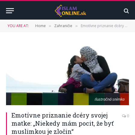
YOU ARE AT:
Home
Zahraničie
Emotívne priznanie dcéry svojej matke: „Niekedy mám pocit, že byť muslimkou je zločin“
»
»
Ilustračná snímka
Emotívne priznanie dcéry svojej
0
matke: „Niekedy mám pocit, že byť
muslimkou je zločin“