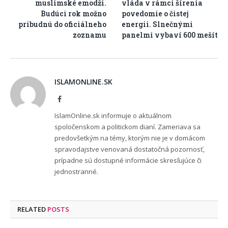
muslimské emodži.
vláda v rámci šírenia
Budúci rok možno
povedomie o čistej
pribudnú do oficiálneho
energii. Slnečnými
zoznamu
panelmi vybaví 600 mešít
ISLAMONLINE.SK
Facebook
IslamOnline.sk informuje o aktuálnom
spoločenskom a politickom dianí. Zameriava sa
predovšetkým na témy, ktorým nie je v domácom
spravodajstve venovaná dostatočná pozornosť,
prípadne sú dostupné informácie skresľujúce či
jednostranné.
RELATED
POSTS