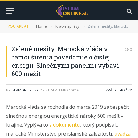
YOU ARE AT:
Home
Krátke správy
Zelené mešity: Marocká vláda v rámci šírenia povedomie o čistej energii. Slnečnými panelmi vybaví 600 mešít
»
»
Zelené mešity: Marocká vláda v
0
rámci šírenia povedomie o čistej
energii. Slnečnými panelmi vybaví
600 mešít
BY
ISLAMONLINE.SK
ON
21. SEPTEMBRA 2016
KRÁTKE SPRÁVY
Marocká vláda sa rozhodla do marca 2019 zabezpečiť
slnečnou energiou energetické nároky 600 mešít v
krajine. Vyplýva to
z dokumentu
, ktorý podpísalo
marocké Ministerstvo pre islamské záležitosti,
uvádza