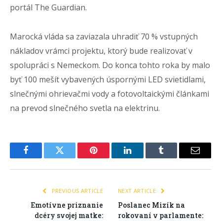
portál The Guardian.
Marocká vláda sa zaviazala uhradiť 70 % vstupných
nákladov vrámci projektu, ktorý bude realizovať v
spolupráci s Nemeckom. Do konca tohto roka by malo
byť 100 mešít vybavených úspornými LED svietidlami,
slnečnými ohrievačmi vody a fotovoltaickými článkami
na prevod slnečného svetla na elektrinu.
Facebook
Twitter
Pinterest
LinkedIn
Tumblr
Email
PREVIOUS ARTICLE
NEXT ARTICLE
Emotívne priznanie
Poslanec Mizík na
dcéry svojej matke:
rokovaní v parlamente: