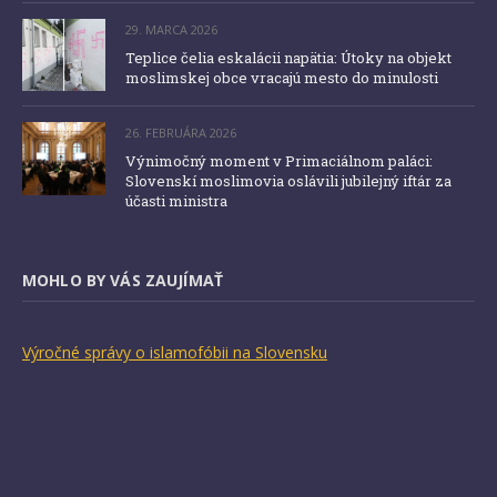
29. MARCA 2026
Teplice čelia eskalácii napätia: Útoky na objekt
moslimskej obce vracajú mesto do minulosti
26. FEBRUÁRA 2026
Výnimočný moment v Primaciálnom paláci:
Slovenskí moslimovia oslávili jubilejný iftár za
účasti ministra
MOHLO BY VÁS ZAUJÍMAŤ
Výročné správy o islamofóbii na Slovensku