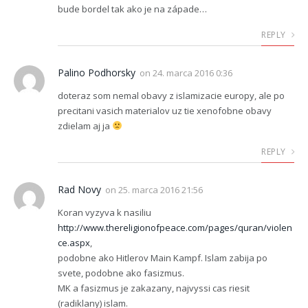
bude bordel tak ako je na západe…
REPLY
Palino Podhorsky
on
24. marca 2016 0:36
doteraz som nemal obavy z islamizacie europy, ale po
precitani vasich materialov uz tie xenofobne obavy
zdielam aj ja
REPLY
Rad Novy
on
25. marca 2016 21:56
Koran vyzyva k nasiliu
http://www.thereligionofpeace.com/pages/quran/violen
ce.aspx
,
podobne ako Hitlerov Main Kampf. Islam zabija po
svete, podobne ako fasizmus.
MK a fasizmus je zakazany, najvyssi cas riesit
(radiklany) islam.