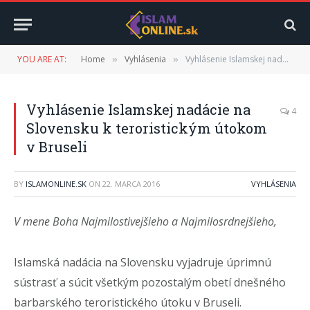
YOU ARE AT:
Home
Vyhlásenia
Vyhlásenie Islamskej nadácie na Slovensku k teroristickým útokom v Bruseli
»
»
Vyhlásenie Islamskej nadácie na
4
Slovensku k teroristickým útokom
v Bruseli
BY
ISLAMONLINE.SK
ON
22. MARCA 2016
VYHLÁSENIA
V mene Boha Najmilostivejšieho a Najmilosrdnejšieho,
Islamská nadácia na Slovensku vyjadruje úprimnú
sústrasť a súcit všetkým pozostalým obetí dnešného
barbarského teroristického útoku v Bruseli.