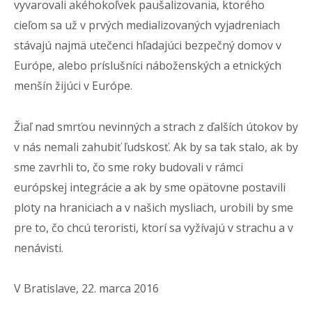
vyvarovali akéhokoľvek paušalizovania, ktorého
cieľom sa už v prvých medializovaných vyjadreniach
stávajú najmä utečenci hľadajúci bezpečný domov v
Európe, alebo príslušníci náboženských a etnických
menšín žijúci v Európe.
Žiaľ nad smrťou nevinných a strach z ďalších útokov by
v nás nemali zahubiť ľudskosť. Ak by sa tak stalo, ak by
sme zavrhli to, čo sme roky budovali v rámci
európskej integrácie a ak by sme opätovne postavili
ploty na hraniciach a v našich mysliach, urobili by sme
pre to, čo chcú teroristi, ktorí sa vyžívajú v strachu a v
nenávisti.
V Bratislave, 22. marca 2016