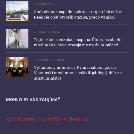
21. MÁJA 2026
Ombudsman napadol zákon o registrácii cirkví.
Reakcie opäť otvorili otázku, prečo vznikol
29. MARCA 2026
Teplice čelia eskalácii napätia: Útoky na objekt
moslimskej obce vracajú mesto do minulosti
26. FEBRUÁRA 2026
Výnimočný moment v Primaciálnom paláci:
Slovenskí moslimovia oslávili jubilejný iftár za
účasti ministra
MOHLO BY VÁS ZAUJÍMAŤ
Výročné správy o islamofóbii na Slovensku