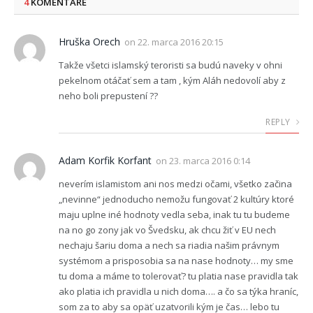
4
KOMENTÁRE
Hruška Orech
on
22. marca 2016 20:15
Takže všetci islamský teroristi sa budú naveky v ohni
pekelnom otáčať sem a tam , kým Aláh nedovolí aby z
neho boli prepustení ??
REPLY
Adam Korfik Korfant
on
23. marca 2016 0:14
neverím islamistom ani nos medzi očami, všetko začina
„nevinne“ jednoducho nemožu fungovať 2 kultúry ktoré
maju uplne iné hodnoty vedla seba, inak tu tu budeme
na no go zony jak vo Švedsku, ak chcu žiť v EU nech
nechaju šariu doma a nech sa riadia našim právnym
systémom a prisposobia sa na nase hodnoty… my sme
tu doma a máme to tolerovať? tu platia nase pravidla tak
ako platia ich pravidla u nich doma…. a čo sa týka hraníc,
som za to aby sa opäť uzatvorili kým je čas… lebo tu