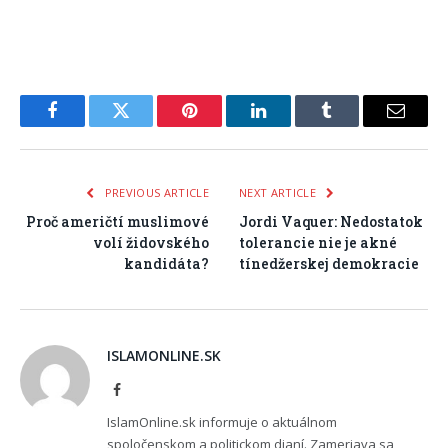
Facebook
Twitter
Pinterest
LinkedIn
Tumblr
Email
PREVIOUS ARTICLE
NEXT ARTICLE
Proč američtí muslimové
Jordi Vaquer: Nedostatok
volí židovského
tolerancie nie je akné
kandidáta?
tínedžerskej demokracie
ISLAMONLINE.SK
Facebook
IslamOnline.sk informuje o aktuálnom
spoločenskom a politickom dianí. Zameriava sa