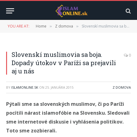
YOU ARE AT:
Home
Z domova
Slovenskí muslimovia sa boja. Dopady útokov v Paríži sa prejavili aj u nás
»
»
Slovenskí muslimovia sa boja.
0
Dopady útokov v Paríži sa prejavili
aj u nás
BY
ISLAMONLINE.SK
ON
25. JANUÁRA 2015
Z DOMOVA
Pýtali sme sa slovenských muslimov, či po Paríži
pocítili nárast islamofóbie na Slovensku. Sledovali
sme internetové diskusie i vyhlásenia politikov.
Toto sme zozbierali.