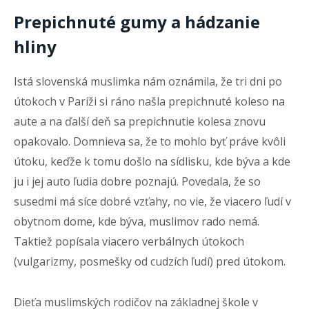
Prepichnuté gumy a hádzanie
hliny
Istá slovenská muslimka nám oznámila, že tri dni po
útokoch v Paríži si ráno našla prepichnuté koleso na
aute a na ďalší deň sa prepichnutie kolesa znovu
opakovalo. Domnieva sa, že to mohlo byť práve kvôli
útoku, keďže k tomu došlo na sídlisku, kde býva a kde
ju i jej auto ľudia dobre poznajú. Povedala, že so
susedmi má síce dobré vzťahy, no vie, že viacero ľudí v
obytnom dome, kde býva, muslimov rado nemá.
Taktiež popísala viacero verbálnych útokoch
(vulgarizmy, posmešky od cudzích ľudí) pred útokom.
Dieťa muslimských rodičov na základnej škole v