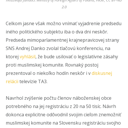
2.0
Celkom jasne však možno vnímať vyjadrenie predsedu
iného politického subjektu iba o dva dni neskôr.
Predseda mimoparlamentnej krajnepravicovej strany
SNS Andrej Danko zvolal tlačovú konferenciu, na
ktorej
vyhlásil
, že bude usilovať o legislatívne zásahy
proti muslimskej komunite. Rovnaký postoj
prezentoval o niekoľko hodín neskôr i v
diskusnej
relácii
televízie TA3.
Navrhol zvýšenie počtu členov náboženskej obce
potrebného na jej registráciu z 20 na 50 tisíc. Návrh
dokonca explicitne odôvodnil svojim cieľom znemožniť
muslimskej komunite na Slovensku registráciu svojho