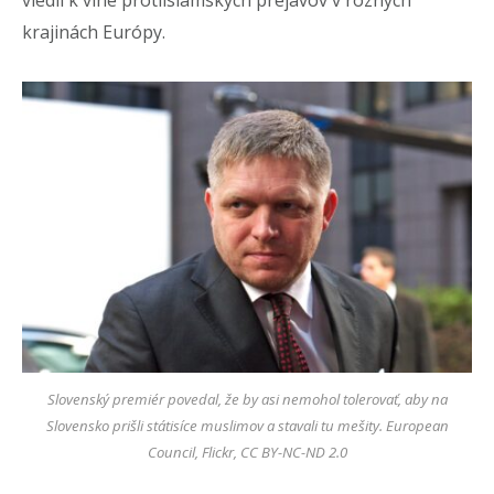
krajinách Európy.
Slovenský premiér povedal, že by asi nemohol tolerovať, aby na
Slovensko prišli státisíce muslimov a stavali tu mešity.
European
Council, Flickr, CC BY-NC-ND 2.0