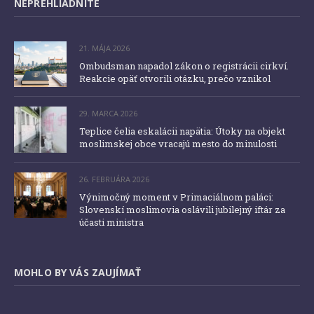
NEPREHLIADNITE
21. MÁJA 2026
Ombudsman napadol zákon o registrácii cirkví.
Reakcie opäť otvorili otázku, prečo vznikol
29. MARCA 2026
Teplice čelia eskalácii napätia: Útoky na objekt
moslimskej obce vracajú mesto do minulosti
26. FEBRUÁRA 2026
Výnimočný moment v Primaciálnom paláci:
Slovenskí moslimovia oslávili jubilejný iftár za
účasti ministra
MOHLO BY VÁS ZAUJÍMAŤ