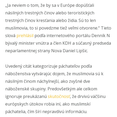
„Ja neviem o tom, že by sa v Európe dopúšťali
násilných trestných činov alebo teroristických
trestných činov kresťania alebo židia. Sú to len
muslimovia, to si povedzme tiež veľmi otvorene.“ Tieto
slová
prehlásil
podľa internetového portálu Denník N
bývalý minister vnútra a člen KDH a súčasný predseda
neparlamentnej strany Nova Daniel Lipšic.
Uvedený citát kategorizuje páchateľov podľa
náboženstva vytvárajúc dojem, že muslimovia sú k
násilným činom náchylnejší, ako zvyšné dve
náboženské skupiny. Predovšetkým ale celkom
ignoruje preukázanú
skutočnosť
, že drvivú väčšinu
európskych útokov robia iní, ako muslimskí
páchatelia, čím šíri nepravdivú informáciu.