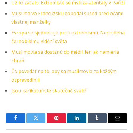
Už to začalo: Extremisté se mstí za atentáty v Paříži
Muslima vo Francúzsku dobodal sused pred očami
vlastnej manželky
Evropa se sjednocuje proti extrémismu. Nepodléhá
černobílému vidění světa
Muslimovia sa dostanú do médií, len ak namieria
zbraň
Čo povedať na to, aby sa muslimovia za každým
ospravedlnili
Jsou karikaturisté skutečně svatí?
Facebook
Twitter
Pinterest
LinkedIn
Tumblr
Email