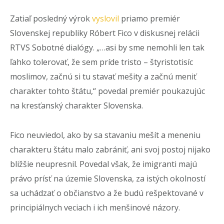
Zatiaľ posledný výrok
vyslovil
priamo premiér
Slovenskej republiky Róbert Fico v diskusnej relácii
RTVS Sobotné dialógy. „…asi by sme nemohli len tak
ľahko tolerovať, že sem príde tristo – štyristotisíc
moslimov, začnú si tu stavať mešity a začnú meniť
charakter tohto štátu,“ povedal premiér poukazujúc
na kresťanský charakter Slovenska.
Fico neuviedol, ako by sa stavaniu mešít a meneniu
charakteru štátu malo zabrániť, ani svoj postoj nijako
bližšie neupresnil. Povedal však, že imigranti majú
právo prísť na územie Slovenska, za istých okolností
sa uchádzať o občianstvo a že budú rešpektované v
principiálnych veciach i ich menšinové názory.