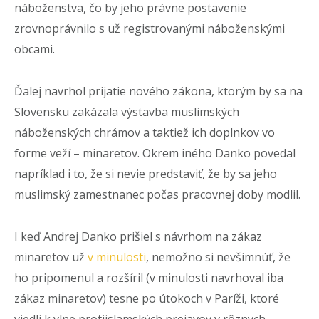
náboženstva, čo by jeho právne postavenie
zrovnoprávnilo s už registrovanými náboženskými
obcami.
Ďalej navrhol prijatie nového zákona, ktorým by sa na
Slovensku zakázala výstavba muslimských
náboženských chrámov a taktiež ich doplnkov vo
forme veží – minaretov. Okrem iného Danko povedal
napríklad i to, že si nevie predstaviť, že by sa jeho
muslimský zamestnanec počas pracovnej doby modlil.
I keď Andrej Danko prišiel s návrhom na zákaz
minaretov už
v minulosti
, nemožno si nevšimnúť, že
ho pripomenul a rozšíril (v minulosti navrhoval iba
zákaz minaretov) tesne po útokoch v Paríži, ktoré
viedli k vlne protiislamských prejavov v rôznych