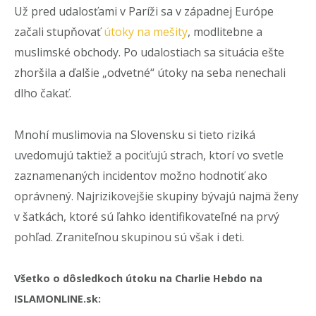
Už pred udalosťami v Paríži sa v západnej Európe
začali stupňovať
útoky na mešity
, modlitebne a
muslimské obchody. Po udalostiach sa situácia ešte
zhoršila a ďalšie „odvetné“ útoky na seba nenechali
dlho čakať.
Mnohí muslimovia na Slovensku si tieto riziká
uvedomujú taktiež a pociťujú strach, ktorí vo svetle
zaznamenaných incidentov možno hodnotiť ako
oprávnený. Najrizikovejšie skupiny bývajú najmä ženy
v šatkách, ktoré sú ľahko identifikovateľné na prvý
pohľad. Zraniteľnou skupinou sú však i deti.
Všetko o dôsledkoch útoku na Charlie Hebdo na
ISLAMONLINE.sk: