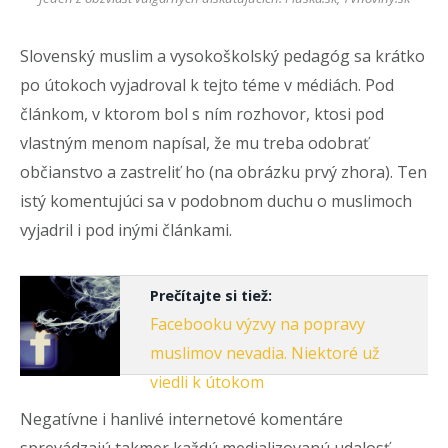
Slovenský muslim a vysokoškolský pedagóg sa krátko
po útokoch vyjadroval k tejto téme v médiách. Pod
článkom, v ktorom bol s ním rozhovor, ktosi pod
vlastným menom napísal, že mu treba odobrať
občianstvo a zastreliť ho (na obrázku prvý zhora). Ten
istý komentujúci sa v podobnom duchu o muslimoch
vyjadril i pod inými článkami.
Prečítajte si tiež:
Facebooku výzvy na popravy
muslimov nevadia. Niektoré už
viedli k útokom
Negatívne i hanlivé internetové komentáre
sprevádzajú takmer každú medializovanú udalosť,