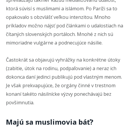
ktorá súvisí s muslimami a islámom. Po Paríži sa to
opakovalo s obzvlášť veľkou intenzitou. Mnoho
príkladov možno nájsť pod článkami o udalostiach na
čítaných slovenských portáloch. Mnohé z nich sú
mimoriadne vulgárne a podnecujúce násilie.
Častokrát sa objavujú vyhrážky na konkrétne útoky
(zabitie, útok na rodinu, podpaľovanie) a neraz ich
dokonca daní jedinci publikujú pod vlastným menom.
Je však prekvapujúce, že orgány činné v trestnom
konaní takéto násilnícke výzvy ponechávajú bez
povšimnutia.
Majú sa muslimovia báť?