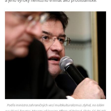
a jeho výroky nemožno vnímať ako protiislamské.
Podľa ministra zahraničných vecí multikulturalizmus zlyhal, no islám
neužívajú fanatici.
Ministry of Foreign Affairs of Poland, Flickr, CC BY-ND