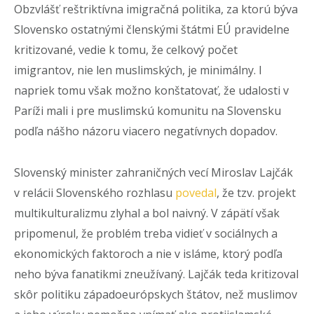
Obzvlášť reštriktívna imigračná politika, za ktorú býva
Slovensko ostatnými členskými štátmi EÚ pravidelne
kritizované, vedie k tomu, že celkový počet
imigrantov, nie len muslimských, je minimálny. I
napriek tomu však možno konštatovať, že udalosti v
Paríži mali i pre muslimskú komunitu na Slovensku
podľa nášho názoru viacero negatívnych dopadov.
Slovenský minister zahraničných vecí Miroslav Lajčák
v relácii Slovenského rozhlasu
povedal
, že tzv. projekt
multikulturalizmu zlyhal a bol naivný. V zápätí však
pripomenul, že problém treba vidieť v sociálnych a
ekonomických faktoroch a nie v isláme, ktorý podľa
neho býva fanatikmi zneužívaný. Lajčák teda kritizoval
skôr politiku západoeurópskych štátov, než muslimov