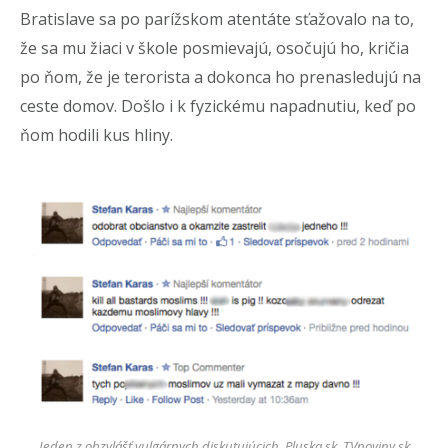
Bratislave sa po parížskom atentáte sťažovalo na to,
že sa mu žiaci v škole posmievajú, osočujú ho, kričia
po ňom, že je terorista a dokonca ho prenasledujú na
ceste domov. Došlo i k fyzickému napadnutiu, keď po
ňom hodili kus hliny.
Jeden z obzvlášť vulgárnych diskutujúcich.
Pluska.sk, TVnoviny.sk