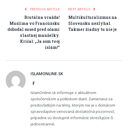
PREVIOUS ARTICLE
NEXT ARTICLE
Brutálna vražda!
Multikulturalizmus na
Muslima vo Francúzsku
Slovensku nezlyhal.
dobodal sused pred očami
Takmer žiadny tu nie je
vlastnej manželky.
Kričal: „Ja som tvoj
islám!“
ISLAMONLINE.SK
Facebook
IslamOnline.sk informuje o aktuálnom
spoločenskom a politickom dianí. Zameriava sa
predovšetkým na témy, ktorým nie je v domácom
spravodajstve venovaná dostatočná pozornosť,
prípadne sú dostupné informácie skresľujúce či
jednostranné.