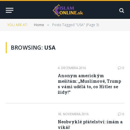
YOU ARE AT:
Home
Posts Tagged "USA" (Page 3)
»
BROWSING:
USA
4. DECEMBRA 2016
0
Anonym americkým
mešitám: „Muslimové, Trump
s vámi udělá to, co Hitler se
židy!“
18. NOVEMBRA 2016
0
Neobvyklé přátelství: imám a
vikář