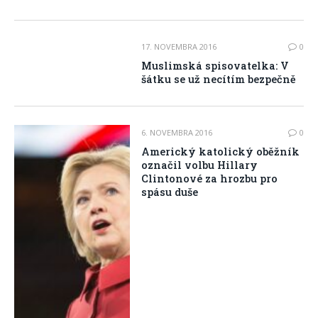
17. NOVEMBRA 2016
0
Muslimská spisovatelka: V
šátku se už necítím bezpečně
6. NOVEMBRA 2016
0
Americký katolický oběžník
označil volbu Hillary
Clintonové za hrozbu pro
spásu duše