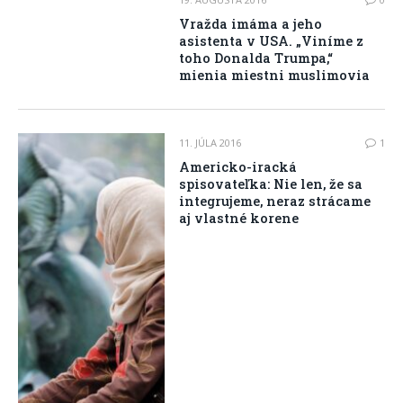
Vražda imáma a jeho
asistenta v USA. „Viníme z
toho Donalda Trumpa,“
mienia miestni muslimovia
11. JÚLA 2016
1
Americko-iracká
spisovateľka: Nie len, že sa
integrujeme, neraz strácame
aj vlastné korene