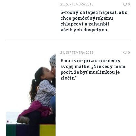
25. SEPTEMBRA 2016
0
6-ročný chlapec napísal, ako
chce pomôcť sýrskemu
chlapcovi a zahanbil
všetkých dospelých
21. SEPTEMBRA 2016
0
Emotívne priznanie dcéry
svojej matke: „Niekedy mám
pocit, že byť muslimkou je
zločin“