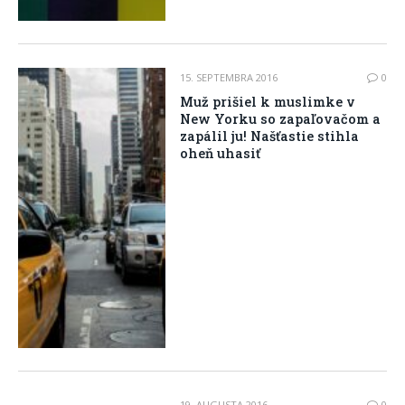
15. SEPTEMBRA 2016
0
Muž prišiel k muslimke v
New Yorku so zapaľovačom a
zapálil ju! Našťastie stihla
oheň uhasiť
19. AUGUSTA 2016
0