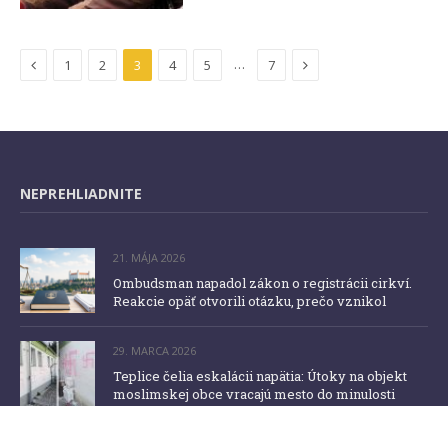
Previous
Next
…
1
2
3
4
5
7
NEPREHLIADNITE
21. MÁJA 2026
Ombudsman napadol zákon o registrácii cirkví.
Reakcie opäť otvorili otázku, prečo vznikol
29. MARCA 2026
Teplice čelia eskalácii napätia: Útoky na objekt
moslimskej obce vracajú mesto do minulosti
26. FEBRUÁRA 2026