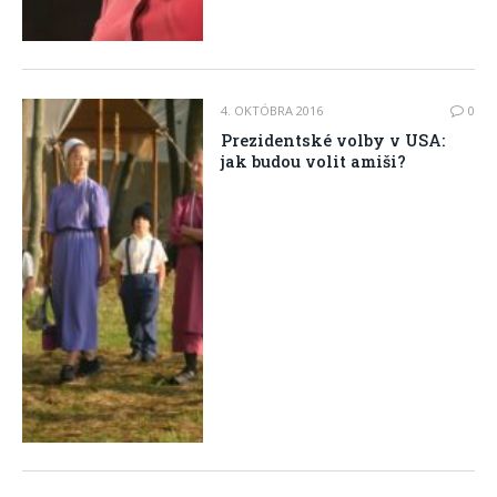
4. OKTÓBRA 2016
0
Prezidentské volby v USA:
jak budou volit amiši?