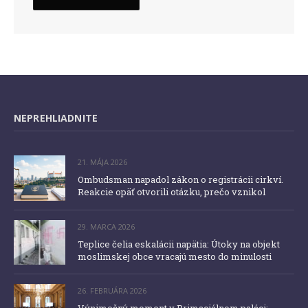
NEPREHLIADNITE
21. MÁJA 2026
Ombudsman napadol zákon o registrácii cirkví.
Reakcie opäť otvorili otázku, prečo vznikol
29. MARCA 2026
Teplice čelia eskalácii napätia: Útoky na objekt
moslimskej obce vracajú mesto do minulosti
26. FEBRUÁRA 2026
Výnimočný moment v Primaciálnom paláci: