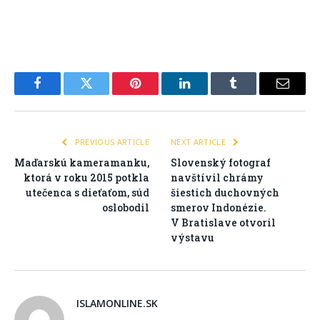
Facebook
Twitter
Pinterest
LinkedIn
Tumblr
Email
PREVIOUS ARTICLE
NEXT ARTICLE
Maďarskú kameramanku,
Slovenský fotograf
ktorá v roku 2015 potkla
navštívil chrámy
utečenca s dieťaťom, súd
šiestich duchovných
oslobodil
smerov Indonézie.
V Bratislave otvoril
výstavu
ISLAMONLINE.SK