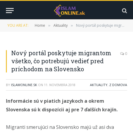
YOU ARE AT:
Home
Aktuality
Nový portál poskytuje migrantom všetko, čo potrebujú vedieť pred príchodom na Slovensko
»
»
Nový portál poskytuje migrantom
0
všetko, čo potrebujú vedieť pred
príchodom na Slovensko
BY
ISLAMONLINE.SK
ON
11. NOVEMBRA 2018
AKTUALITY
,
Z DOMOVA
Informácie sú v piatich jazykoch a okrem
Slovenska sú k dispozícii aj pre 7 ďalších krajín.
Migranti smerujúci na Slovensko majú už asi dva