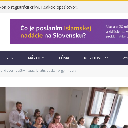
Ombudsman napadol zákon o registrácii cirkví. Reakcie opäť otvorili otázku, prečo vznikol
LITY
NÁZORY
TÉMA
ROZHOVORY
VY
rdoba navštívili žiaci bratislavského gymnázia