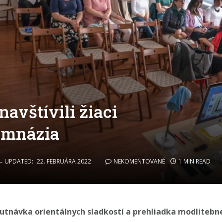
avštívili žiaci
ymnázia
UPDATED:
22. FEBRUÁRA 2022
NEKOMENTOVANÉ
1 MIN READ
utnávka orientálnych sladkostí a prehliadka modlitebn