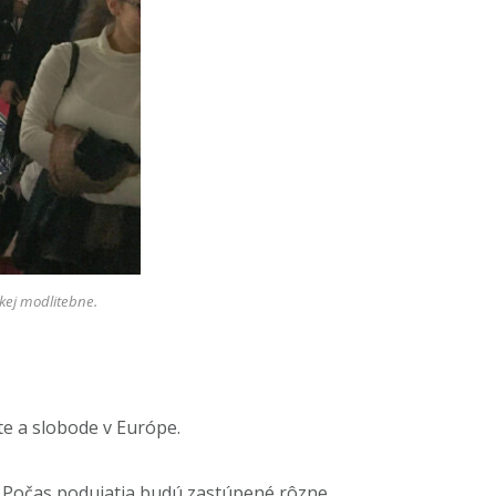
skej modlitebne.
e a slobode v Európe.
. „Počas podujatia budú zastúpené rôzne