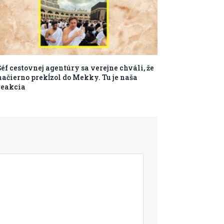
Šéf cestovnej agentúry sa verejne chváli, že
načierno prekĺzol do Mekky. Tu je naša
reakcia