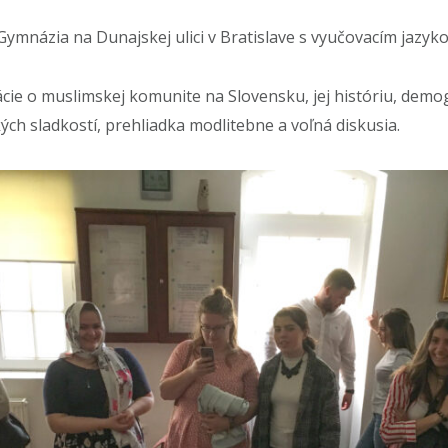
 Gymnázia na Dunajskej ulici v Bratislave s vyučovacím jaz
ácie o muslimskej komunite na Slovensku, jej históriu, demog
ch sladkostí, prehliadka modlitebne a voľná diskusia.