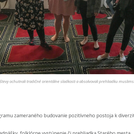
števy ochutnali tradičné orientálne sladkosti a absolvovali prehliadku muslim
ramu zameraného budovanie pozitívneho postoja k diverzit
ednášky, folklórne vystúpenie či prehliadka Starého mesta