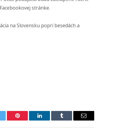
 Facebookovej stránke.
ácia na Slovensku popri besedách a
itter
Pinterest
LinkedIn
Tumblr
Email