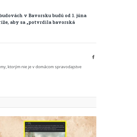
budovách v Bavorsku budú od 1. júna
ríže, aby sa „potvrdila bavorská
Facebook
émy, ktorým nie je v domácom spravodajstve