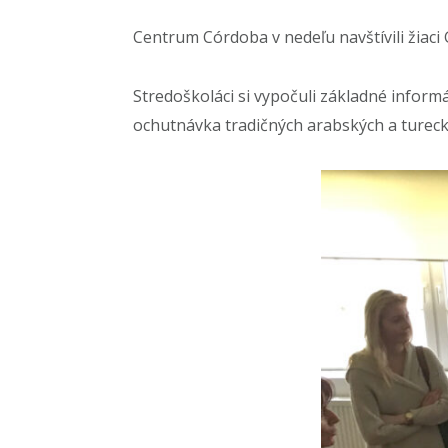
Centrum Córdoba v nedeľu navštívili žiaci
Stredoškoláci si vypočuli základné inform
ochutnávka tradičných arabských a turecký