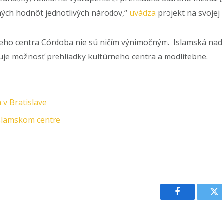
čných hodnôt jednotlivých národov,“
uvádza
projekt na svojej
neho centra Córdoba nie sú ničím výnimočným. Islamská nad
je možnosť prehliadky kultúrneho centra a modlitebne.
 v Bratislave
islamskom centre
Facebook
Tw