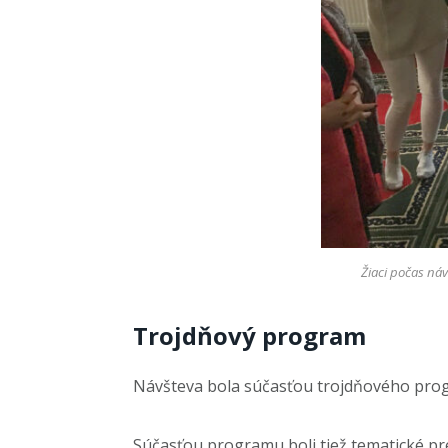
Žiaci počas náv
Trojdňový program
Návšteva bola súčasťou trojdňového prog
Súčasťou programu boli tiež tematické pr