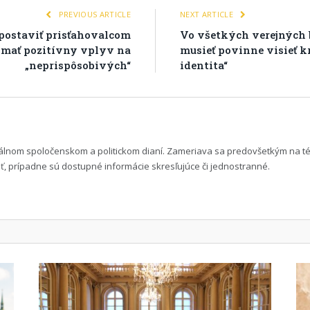
PREVIOUS ARTICLE
NEXT ARTICLE
postaviť prisťahovalcom
Vo všetkých verejných 
j mať pozitívny vplyv na
musieť povinne visieť k
„neprispôsobivých“
identita“
uálnom spoločenskom a politickom dianí. Zameriava sa predovšetkým na t
 prípadne sú dostupné informácie skresľujúce či jednostranné.