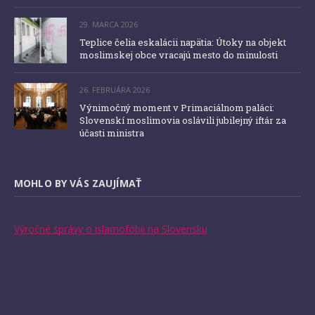
29. MARCA 2026
Teplice čelia eskalácii napätia: Útoky na objekt
moslimskej obce vracajú mesto do minulosti
26. FEBRUÁRA 2026
Výnimočný moment v Primaciálnom paláci:
Slovenskí moslimovia oslávili jubilejný iftár za
účasti ministra
MOHLO BY VÁS ZAUJÍMAŤ
Výročné správy o islamofóbii na Slovensku