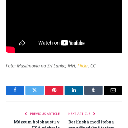
Foto: Muslimovia na Srí Lanke, IHH,
Flickr
, CC
Facebook
Twitter
Pinterest
LinkedIn
Tumblr
Email
PREVIOUS ARTICLE
NEXT ARTICLE
Múzeum holokaustu v
Berlínská modlitebna
USA odobralo
pravděpodobně terčem