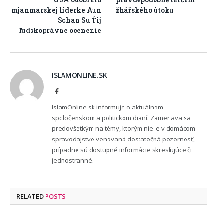
mjanmarskej líderke Aun
žhářského útoku
Schan Su Ťij
ľudskoprávne ocenenie
ISLAMONLINE.SK
Facebook
IslamOnline.sk informuje o aktuálnom
spoločenskom a politickom dianí. Zameriava sa
predovšetkým na témy, ktorým nie je v domácom
spravodajstve venovaná dostatočná pozornosť,
prípadne sú dostupné informácie skresľujúce či
jednostranné.
RELATED
POSTS