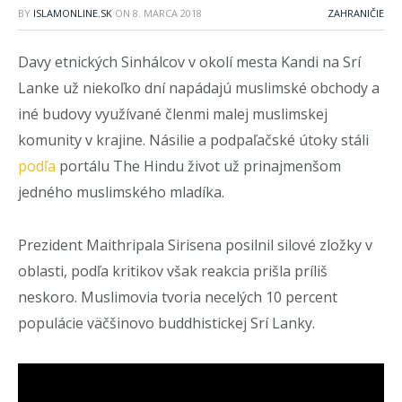
BY
ISLAMONLINE.SK
ON
8. MARCA 2018
ZAHRANIČIE
Davy etnických Sinhálcov v okolí mesta Kandi na Srí
Lanke už niekoľko dní napádajú muslimské obchody a
iné budovy využívané členmi malej muslimskej
komunity v krajine. Násilie a podpaľačské útoky stáli
podľa
portálu The Hindu život už prinajmenšom
jedného muslimského mladíka.
Prezident Maithripala Sirisena posilnil silové zložky v
oblasti, podľa kritikov však reakcia prišla príliš
neskoro. Muslimovia tvoria necelých 10 percent
populácie väčšinovo buddhistickej Srí Lanky.