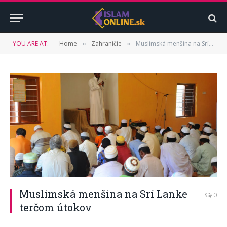
YOU ARE AT:
Home
Zahraničie
Muslimská menšina na Srí Lanke terčom útokov
»
»
Muslimská menšina na Srí Lanke
0
terčom útokov