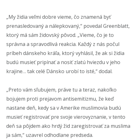
„My židia veľmi dobre vieme, čo znamená byť
prenasledovaný a nálepkovaný,“ povedal Greenblatt,
ktorý má sám židovský pôvod. „Vieme, čo je to
správna a spravodlivá reakcia. Každý z nás počul
príbeh dánskeho kráľa, ktorý vyhlásil, že ak si židia
budú musieť pripínať a nosiť zlatú hviezdu v jeho
krajine… tak celé Dánsko urobí to isté,“ dodal.
„Preto vám sľubujem, práve tu a teraz, nakoľko
bojujem proti prejavom antisemitizmu, že keď
nastane deň, kedy sa v Amerike muslimovia budú
musieť registrovať pre svoje vierovyznanie, v tento
deň sa pôjdem ako hrdý žid zaregistrovať za muslima
ja sám,“ uzavrel odhodlane predseda.