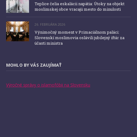
Teplice čelia eskalácii napätia: Útoky na objekt
moslimskej obce vracajú mesto do minulosti
26. FEBRUÁRA 2026
Výnimočný moment v Primaciálnom paláci:
Slovenskí moslimovia oslávili jubilejný iftár za
účasti ministra
MOHLO BY VÁS ZAUJÍMAŤ
Výročné správy o islamofóbii na Slovensku