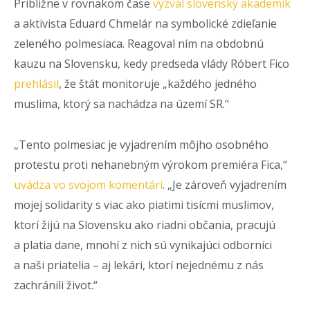
Približne v rovnakom čase
vyzval slovenský akademik
a aktivista Eduard Chmelár na symbolické zdieľanie
zeleného polmesiaca. Reagoval ním na obdobnú
kauzu na Slovensku, kedy predseda vlády Róbert Fico
prehlásil
, že štát monitoruje „každého jedného
muslima, ktorý sa nachádza na území SR.“
„Tento polmesiac je vyjadrením môjho osobného
protestu proti nehanebným výrokom premiéra Fica,“
uvádza vo svojom komentári
. „Je zároveň vyjadrením
mojej solidarity s viac ako piatimi tisícmi muslimov,
ktorí žijú na Slovensku ako riadni občania, pracujú
a platia dane, mnohí z nich sú vynikajúci odborníci
a naši priatelia – aj lekári, ktorí nejednému z nás
zachránili život.“