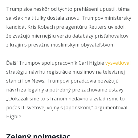
Trump síce neskôr od týchto prehlásení upustil, téma
sa však na titulky dostala znovu. Trumpov ministerský
kandidát Kris Kobach pre agentúru Reuters uviedol,
že zvažujú miernejšiu verziu databázy prisťahovalcov
z krajín s prevažne muslimským obyvateľstvom.
Ďalší Trumpov spolupracovník Carl Higbie
vysvetľoval
stratégiu návrhu registrácie muslimov na televíznej
stanici Fox News. Trumpovi poradcovia považujú
návrh za legálny a potrebný pre zachovanie ústavy.
„Dokázali sme to s Iránom nedávno a zvládli sme to
počas II. svetovej vojny s Japonskom,“ argumentoval
Higbie.
Zelený polmesiac