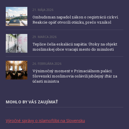
21. MÁJA 2026
Ombudsman napadol zákon o registrácii cirkví.
Reakcie opäť otvorili otázku, prečo vznikol
29. MARCA 2026
Teplice čelia eskalácii napätia: Útoky na objekt
moslimskej obce vracajú mesto do minulosti
26. FEBRUÁRA 2026
Výnimočný moment v Primaciálnom paláci:
Slovenskí moslimovia oslávili jubilejný iftár za
účasti ministra
MOHLO BY VÁS ZAUJÍMAŤ
Výročné správy o islamofóbii na Slovensku