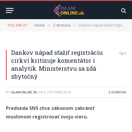
YOU ARE AT:
Home
Z domova
Dankov nápad sťažiť registráciu cirkví kritizuje komentátor i analytik. Ministerstvu sa zdá zbytočný
»
»
Dankov nápad sťažiť registráciu
0
cirkví kritizuje komentátor i
analytik. Ministerstvu sa zdá
zbytočný
BY
ISLAMONLINE.SK
ON
6. OKTÓBRA 2016
Z DOMOVA
Predseda SNS chce zákonom zabrániť
muslimom registrovať svoju vieru.