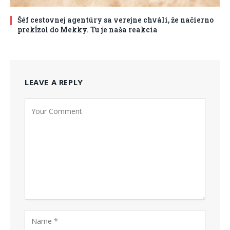
Šéf cestovnej agentúry sa verejne chváli, že načierno
prekĺzol do Mekky. Tu je naša reakcia
LEAVE A REPLY