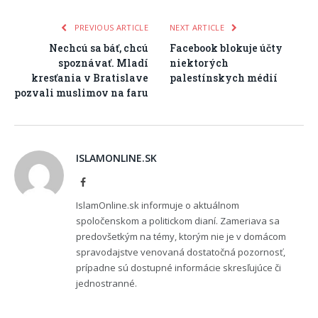
PREVIOUS ARTICLE
NEXT ARTICLE
Nechcú sa báť, chcú
Facebook blokuje účty
spoznávať. Mladí
niektorých
kresťania v Bratislave
palestínskych médií
pozvali muslimov na faru
ISLAMONLINE.SK
Facebook
IslamOnline.sk informuje o aktuálnom
spoločenskom a politickom dianí. Zameriava sa
predovšetkým na témy, ktorým nie je v domácom
spravodajstve venovaná dostatočná pozornosť,
prípadne sú dostupné informácie skresľujúce či
jednostranné.