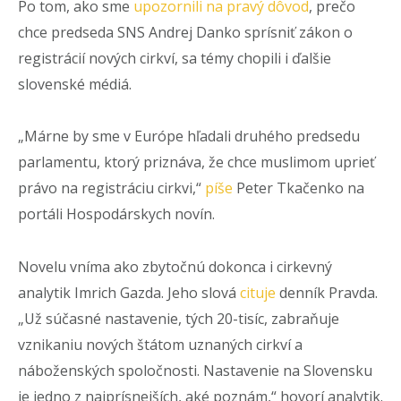
Po tom, ako sme
upozornili na pravý dôvod
, prečo
chce predseda SNS Andrej Danko sprísniť zákon o
registrácií nových cirkví, sa témy chopili i ďalšie
slovenské médiá.
„Márne by sme v Európe hľadali druhého predsedu
parlamentu, ktorý priznáva, že chce muslimom uprieť
právo na registráciu cirkvi,“
píše
Peter Tkačenko na
portáli Hospodárskych novín.
Novelu vníma ako zbytočnú dokonca i cirkevný
analytik Imrich Gazda. Jeho slová
cituje
denník Pravda.
„Už súčasné nastavenie, tých 20-tisíc, zabraňuje
vznikaniu nových štátom uznaných cirkví a
náboženských spoločnosti. Nastavenie na Slovensku
je jedno z najprísnejších, aké poznám,“ hovorí analytik.