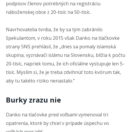
podpisov členov potrebných na registráciu
náboženskej obce z 20-tisíc na 50-tisíc.
Navrhovatelia tvrdia, že by sa tým zabránilo
špekulantom, v roku 2015 však Danko na tlačkovke
strany SNS prehlásil, že „dnes sa pomaly islamská
skupina, vyznávači islámu na Slovensku, blížia k počtu
20-tisíc, napriek tomu, že ich oficiálne vystupuje len 5-
tisíc. Myslím si, že je treba zdvihnúť toto kvórum tak,
aby tu takéto riziko nenastalo.“
Burky zrazu nie
Danko na tlačovke pred voľbami vymenoval tri
opatrenia, ktoré by chcel v prípade úspechu vo
voľbách presadiť.