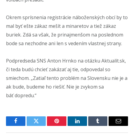
Okrem sprísnenia registrácie náboženských obcí by to
mal byť ešte zákaz mešít a minaretov a tiež zákaz
buriek. Zdá sa však, že prinajmenšom na poslednom
bode sa nezhodne ani len s vedením vlastnej strany.
Podpredseda SNS Anton Hrnko na otázku Aktualít.sk,
či teda budú chcieť zakázať aj tie, odpovedal so
smiechom. „Zatiaľ tento problém na Slovensku nie je a
ak bude, budeme ho riešiť. Nie je zvykom sa
báť dopredu.“
Facebook
Twitter
Pinterest
LinkedIn
Tumblr
Email