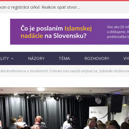
Ombudsman napadol zákon o registrácii cirkví. Reakcie opäť otvorili otázku, prečo vznikol
LITY
NÁZORY
TÉMA
ROZHOVORY
VY
vská konferencia o muslimoch: Osmani nás naučili umývať sa, Sobieski obdivov