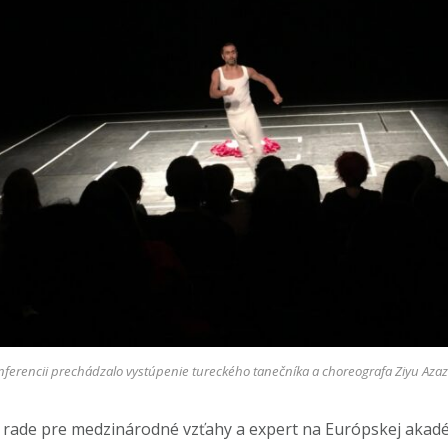
nferencii prechádzalo vystúpenie tureckého tanečníka a choreografa Ziyu Azaz
j rade pre medzinárodné vzťahy a expert na Európskej akad