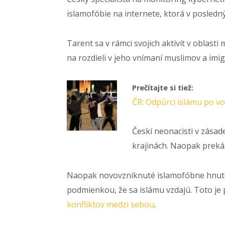
islamofóbie na internete, ktorá v posledný
Tarent sa v rámci svojich aktivít v obla
na rozdieli v jeho vnímaní muslimov a imi
Prečítajte si tiež:
ČR: Odpůrci islámu po vo
Českí neonacisti v zása
krajinách. Naopak prekáž
Naopak novovzniknuté islamofóbne hnutia
podmienkou, že sa islámu vzdajú. Toto je 
konfliktov medzi sebou
.