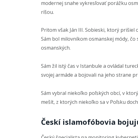
modernej snahe vykresľovať porážku osm
ríšou.
Pritom však Ján III. Sobieski, ktorý priši
Sám bol milovníkom osmanskej módy, čo sa
osmanských.
Sám žil istý čas v Istanbule a ovládal ture
svojej armáde a bojovali na jeho strane p
Sám vybral niekoľko poľských obcí, v ktorý
mešít, z ktorých niekoľko sa v Poľsku doc
Českí islamofóbovia boju
Český špecialista na monitoring kybernet