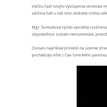
Väčšiu časť svojho vystúpenia venovala
väčšina ľudí u nás toto obdobie vníma celko
Mgr. Šomodiová rýchlo vyvrátila rozšírenú
obyvateľstvo zostalo nemuslimské, pretože
Osmani napríklad priniesli na územie str
pochádzajú ešte z čias tureckého panstva