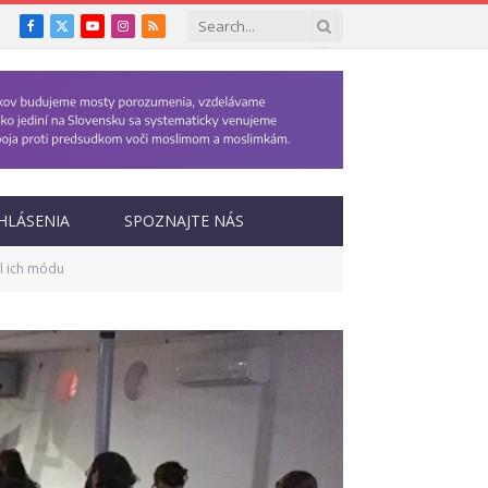
Facebook
X
YouTube
Instagram
RSS
(Twitter)
HLÁSENIA
SPOZNAJTE NÁS
al ich módu