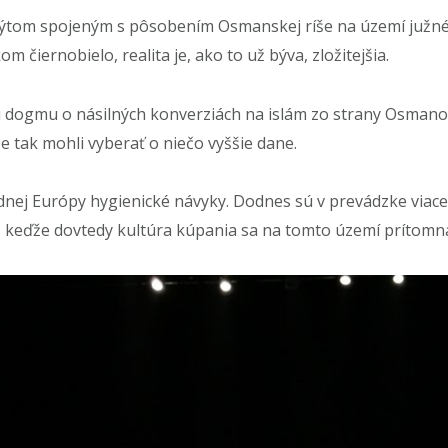
 mýtom spojeným s pôsobením Osmanskej ríše na území južn
m čiernobielo, realita je, ako to už býva, zložitejšia.
 dogmu o násilných konverziách na islám zo strany Osmanov.
 tak mohli vyberať o niečo vyššie dane.
ednej Európy hygienické návyky. Dodnes sú v prevádzke viace
, keďže dovtedy kultúra kúpania sa na tomto území prítomn