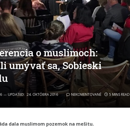
erencia o muslimoch:
i umývať sa, Sobieski
du
6
UPDATED:
24. OKTÓBRA 2016
NEKOMENTOVANÉ
5 MINS READ
vláda dala muslimom pozemok na mešitu.