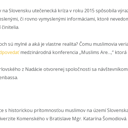
na Slovensku utečenecká kríza v roku 2015 spôsobila výra
slenými, či rovno vymyslenými informáciami, ktoré nevedome,
činitelia.
ch sú mylné a aká je vlastne realita? Čomu muslimovia veria,
dpovedať
medzinárodná konferencia „Muslims Are…,“ ktorá sa
rlovského z Nadácie otvorenej spoločnosti sa návštevníkom
enbassa.
ace s historickou prítomnosťou muslimov na území Slovensk
niverzite Komenského v Bratislave Mgr. Katarína Šomodiová.