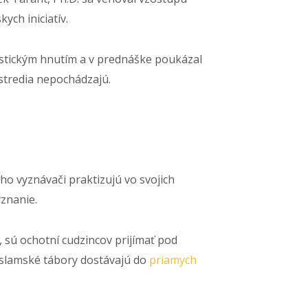
ych iniciatív.
cistickým hnutím a v prednáške poukázal
ostredia nepochádzajú.
o vyznávači praktizujú vo svojich
yznanie.
sú ochotní cudzincov prijímať pod
iislamské tábory dostávajú do
priamych