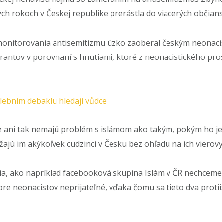
ch rokoch v Českej republike prerástla do viacerých občiansk
sti monitorovania antisemitizmu úzko zaoberal českým neona
grantov v porovnaní s hnutiami, ktoré z neonacistického pr
lebním debaklu hledají vůdce
de ani tak nemajú problém s islámom ako takým, pokým ho jeh
ajú im akýkoľvek cudzinci v Česku bez ohľadu na ich vierov
, ako napríklad facebooková skupina Islám v ČR nechceme, 
pre neonacistov neprijateľné, vďaka čomu sa tieto dva prot