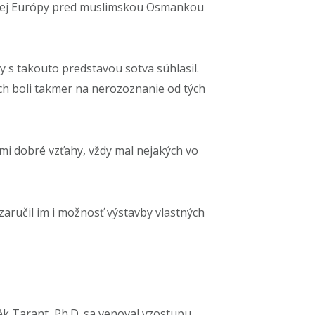
skej Európy pred muslimskou Osmankou
by s takouto predstavou sotva súhlasil.
ch boli takmer na nerozoznanie od tých
eľmi dobré vzťahy, vždy mal nejakých vo
zaručil im i možnosť výstavby vlastných
k Tarant, Ph.D. sa venoval vzostupu