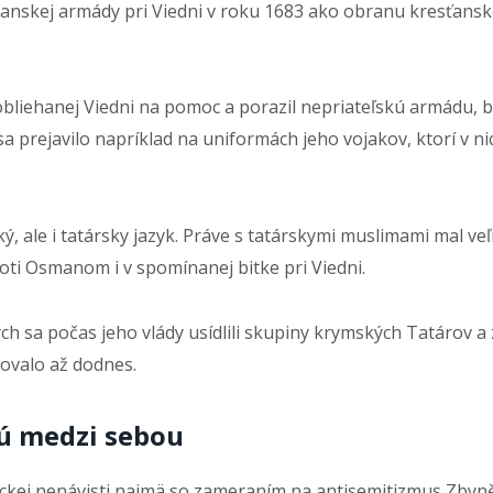
anskej armády pri Viedni v roku 1683 ako obranu kresťan
el obliehanej Viedni na pomoc a porazil nepriateľskú armádu, 
 prejavilo napríklad na uniformách jeho vojakov, ktorí v ni
cký, ale i tatársky jazyk. Práve s tatárskymi muslimami mal v
roti Osmanom i v spomínanej bitke pri Viedni.
ch sa počas jeho vlády usídlili skupiny krymských Tatárov a 
hovalo až dodnes.
jú medzi sebou
ickej nenávisti najmä so zameraním na antisemitizmus Zbyně