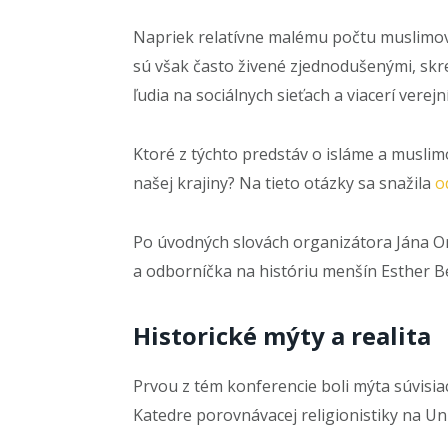
Napriek relatívne malému počtu muslimov 
sú však často živené zjednodušenými, skre
ľudia na sociálnych sieťach a viacerí verejní 
Ktoré z týchto predstáv o isláme a muslimo
našej krajiny? Na tieto otázky sa snažila
o
Po úvodných slovách organizátora Jána O
a odborníčka na históriu menšín Esther B
Historické mýty a realita
Prvou z tém konferencie boli mýta súvisi
Katedre porovnávacej religionistiky na U