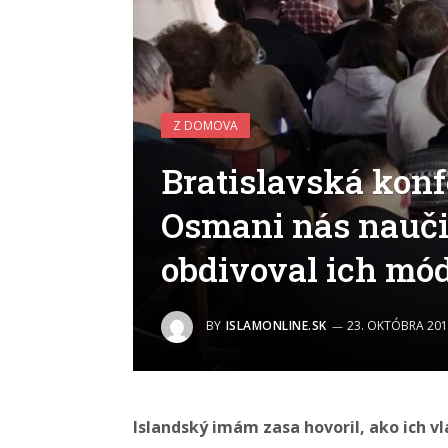
Z DOMOVA
Bratislavská konf
Osmani nás naučil
obdivoval ich mó
BY
ISLAMONLINE.SK
23. OKTÓBRA 201
Islandský imám zasa hovoril, ako ich 