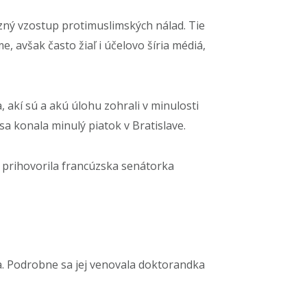
zný vzostup protimuslimských nálad. Tie
 avšak často žiaľ i účelovo šíria médiá,
 akí sú a akú úlohu zohrali v minulosti
 konala minulý piatok v Bratislave.
 prihovorila francúzska senátorka
a. Podrobne sa jej venovala doktorandka