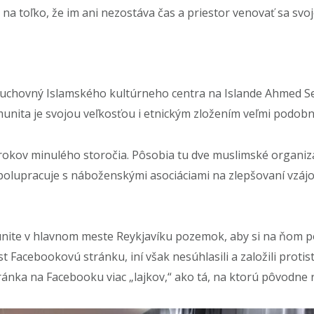
na toľko, že im ani nezostáva čas a priestor venovať sa svo
 duchovný Islamského kultúrneho centra na Islande Ahmed S
unita je svojou veľkosťou i etnickým zložením veľmi podobná
 rokov minulého storočia. Pôsobia tu dve muslimské organiz
 spolupracuje s náboženskými asociáciami na zlepšovaní vz
nite v hlavnom meste Reykjavíku pozemok, aby si na ňom po
test Facebookovú stránku, iní však nesúhlasili a založili pro
ánka na Facebooku viac „lajkov,“ ako tá, na ktorú pôvodne 