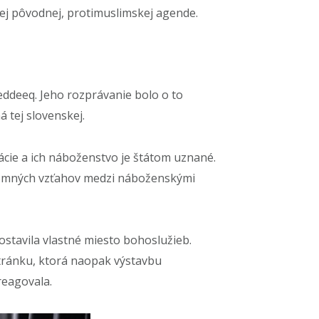
jej pôvodnej, protimuslimskej agende.
eddeeq. Jeho rozprávanie bolo o to
 tej slovenskej.
ácie a ich náboženstvo je štátom uznané.
ájomných vzťahov medzi náboženskými
stavila vlastné miesto bohoslužieb.
tistránku, ktorá naopak výstavbu
reagovala.