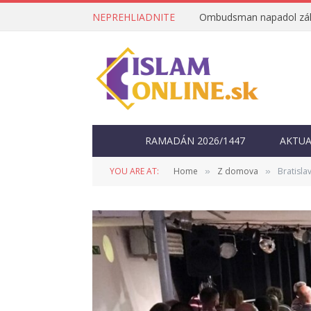
NEPREHLIADNITE
RAMADÁN 2026/1447
AKTUA
YOU ARE AT:
Home
Z domova
Bratisla
»
»