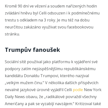
Kromě 90 dní ve vězení a soudem nařízených hodin
zvládání hněvu byl Celli odsouzen i k podmínečnému
trestu s odkladem na 3 roky. Je mu též na dobu
neurčitou zakázáno využívat svou facebookovou
stránku.
Trumpův fanoušek
Sociální sítě používal jako platformu k vyjádření své
podpory zatím nejúspěšnějšímu republikánskému
kandidátu Donaldu Trumpovi, kterého nazýval
„velkým mužem činu.“ V několika dalších příspěvcích
nevalné jazykové úrovně vyjádřil Celli
podle
New York
Daily News obavu, že „radikálové povraždí všechny
Američany a pak se vyzabíjí navzájem.“ Kritizoval také