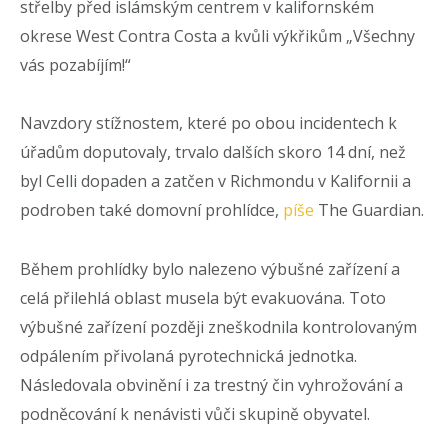
střelby před islámským centrem v kalifornském
okrese West Contra Costa a kvůli výkřikům „Všechny
vás pozabíjím!“
Navzdory stížnostem, které po obou incidentech k
úřadům doputovaly, trvalo dalších skoro 14 dní, než
byl Celli dopaden a zatčen v Richmondu v Kalifornii a
podroben také domovní prohlídce,
píše
The Guardian.
Během prohlídky bylo nalezeno výbušné zařízení a
celá přilehlá oblast musela být evakuována. Toto
výbušné zařízení později zneškodnila kontrolovaným
odpálením přivolaná pyrotechnická jednotka.
Následovala obvinění i za trestný čin vyhrožování a
podněcování k nenávisti vůči skupině obyvatel.