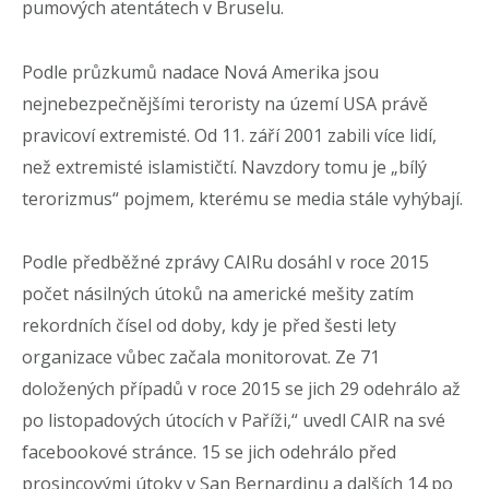
pumových atentátech v Bruselu.
Podle průzkumů nadace Nová Amerika jsou
nejnebezpečnějšími teroristy na území USA právě
pravicoví extremisté. Od 11. září 2001 zabili více lidí,
než extremisté islamističtí. Navzdory tomu je „bílý
terorizmus“ pojmem, kterému se media stále vyhýbají.
Podle předběžné zprávy CAIRu dosáhl v roce 2015
počet násilných útoků na americké mešity zatím
rekordních čísel od doby, kdy je před šesti lety
organizace vůbec začala monitorovat. Ze 71
doložených případů v roce 2015 se jich 29 odehrálo až
po listopadových útocích v Paříži,“ uvedl CAIR na své
facebookové stránce. 15 se jich odehrálo před
prosincovými útoky v San Bernardinu a dalších 14 po