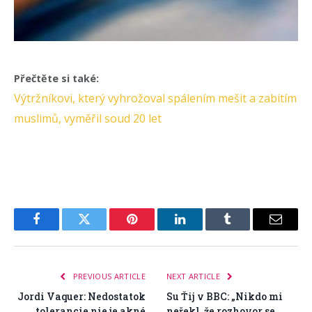
Přečtěte si také:
Výtržníkovi, který vyhrožoval spálením mešit a zabitím
muslimů, vyměřil soud 20 let
Facebook
Twitter
Pinterest
LinkedIn
Tumblr
Email
PREVIOUS ARTICLE
NEXT ARTICLE
Jordi Vaquer: Nedostatok
Su Ťij v BBC: „Nikdo mi
tolerancie nie je akné
neřekl, že rozhovor se