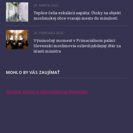
29. MARCA 2026
Teplice čelia eskalácii napätia: Útoky na objekt
moslimskej obce vracajú mesto do minulosti
26. FEBRUÁRA 2026
Výnimočný moment v Primaciálnom paláci:
Slovenskí moslimovia oslávili jubilejný iftár za
účasti ministra
MOHLO BY VÁS ZAUJÍMAŤ
Výročné správy o islamofóbii na Slovensku