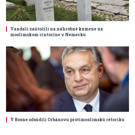
Vandali zaútočili na náhrobné kamene na
moslimskom cintoríne v Nemecku
V Bosne odsúdili Orbánovu protimoslimskú rétoriku