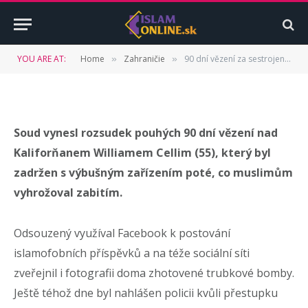
fanouška
BY
ISLAMONLINE.SK
28. MARCA 2016
UPDATED:
17.
YOU ARE AT:
Home
Zahraničie
90 dní vězení za sestrojení bomby na muslimy. To byl rozsudek pro Trumpova fanouška
»
»
JÚLA 2022
NEKOMENTOVANÉ
3 MINS READ
Soud vynesl rozsudek pouhých 90 dní vězení nad
Kaliforňanem Williamem Cellim (55), který byl
zadržen s výbušným zařízením poté, co muslimům
vyhrožoval zabitím.
Odsouzený využíval Facebook k postování
islamofobních příspěvků a na téže sociální síti
zveřejnil i fotografii doma zhotovené trubkové bomby.
Ještě téhož dne byl nahlášen policii kvůli přestupku