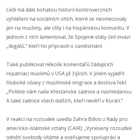
Celli má dále bohatou historii kontroverzních
vyhlášení na sociálních sítích, které se neomezovaly
jen na muslimy, ale cílily i na hispánskou komunitu. V
jednom z nich lamentoval, že Spojené státy čelí invazi
„ilegálů,“ kteří ho připravili o zaměstnání.
Také publikoval několik komentářů žádajících
repatriaci muslimů v USA již žijících. V jiném vyjádřil
hluboké obavy z muslimské imigrace a doslova řekl:
„Polibte nám naše křesťanské zadnice a nashledanou.
A také zadnice všech dalších, kteří nevěří v Korán.“
V reakci na rozsudek uvedla Zahra Billoo z Rady pro
americko-islámské vztahy (CAIR): „Vynesený rozsudek
odnětí svobody vítáme a oceňujeme spolupráci a