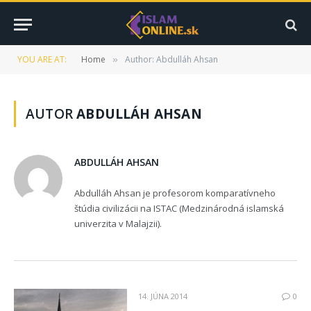
YOU ARE AT:
Home
Author: Abdulláh Ahsan
»
AUTOR
ABDULLÁH AHSAN
ABDULLÁH AHSAN
Abdulláh Ahsan je profesorom komparatívneho
štúdia civilizácii na ISTAC (Medzinárodná islamská
univerzita v Malajzii).
14. JÚNA 2014
0