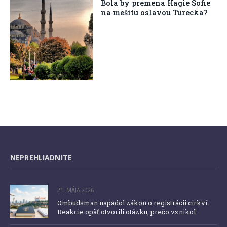
Bola by premena Hagie Sofie
na mešitu oslavou Turecka?
NEPREHLIADNITE
21. MÁJA 2026
Ombudsman napadol zákon o registrácii cirkví.
Reakcie opäť otvorili otázku, prečo vznikol