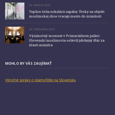
29. MARCA 2026
Teplice čelia eskalácii napätia: Útoky na objekt
moslimskej obce vracajú mesto do minulosti
26. FEBRUÁRA 2026
Výnimočný moment v Primaciálnom paláci:
Slovenskí moslimovia oslávili jubilejný iftár za
účasti ministra
MOHLO BY VÁS ZAUJÍMAŤ
Výročné správy o islamofóbii na Slovensku