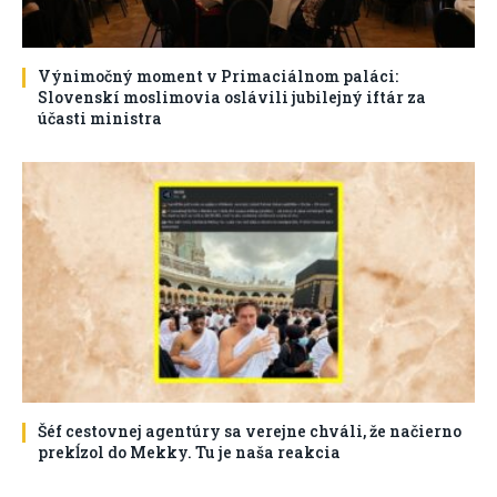
Výnimočný moment v Primaciálnom paláci:
Slovenskí moslimovia oslávili jubilejný iftár za
účasti ministra
Šéf cestovnej agentúry sa verejne chváli, že načierno
prekĺzol do Mekky. Tu je naša reakcia