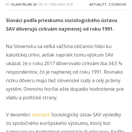
BY
ISLAMONLINE.SK
ON
15. FEBRUÁRA 2018
AKTUALITY
,
Z DOMOVA
Slováci podľa prieskumu sociologického ústavu
SAV dôverujú cirkvám najmenej od roku 1991.
Na Slovensku sa veľká väčšina občanov hlási ku
katolíckej cirkvi, avšak napriek tomu výskum SAV
ukázal, že v roku 2017 dôverovalo cirkvám iba 34,5 %
respondentov, čo je najmenej od roku 1991. Rovnako
nízku dôveru majú tiež slovenské súdy a celý právny
systém. Omnoho horšie ešte dopadlo hodnotenie pre
vládu a politické strany.
V decembri
zverejnil
Sociologický ústav SAV výsledky
zo spoločného európskeho výskumu, ktorý bol
zameraný na hodnotové orientácie Európanov. Keďže