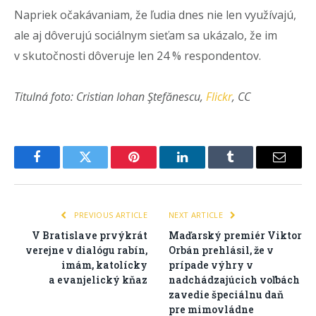
Napriek očakávaniam, že ľudia dnes nie len využívajú,
ale aj dôverujú sociálnym sieťam sa ukázalo, že im
v skutočnosti dôveruje len 24 % respondentov.
Titulná foto: Cristian Iohan Ştefănescu,
Flickr
, CC
Facebook
Twitter
Pinterest
LinkedIn
Tumblr
Email
PREVIOUS ARTICLE
NEXT ARTICLE
V Bratislave prvýkrát
Maďarský premiér Viktor
verejne v dialógu rabín,
Orbán prehlásil, že v
imám, katolícky
prípade výhry v
a evanjelický kňaz
nadchádzajúcich voľbách
zavedie špeciálnu daň
pre mimovládne