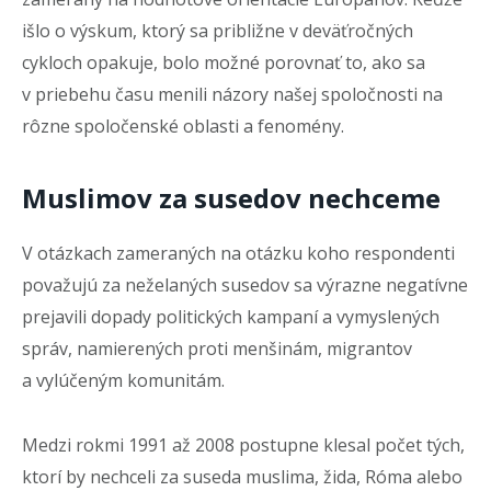
išlo o výskum, ktorý sa približne v deväťročných
cykloch opakuje, bolo možné porovnať to, ako sa
v priebehu času menili názory našej spoločnosti na
rôzne spoločenské oblasti a fenomény.
Muslimov za susedov nechceme
V otázkach zameraných na otázku koho respondenti
považujú za neželaných susedov sa výrazne negatívne
prejavili dopady politických kampaní a vymyslených
správ, namierených proti menšinám, migrantov
a vylúčeným komunitám.
Medzi rokmi 1991 až 2008 postupne klesal počet tých,
ktorí by nechceli za suseda muslima, žida, Róma alebo