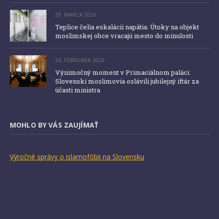
29. MARCA 2026
Teplice čelia eskalácii napätia: Útoky na objekt
moslimskej obce vracajú mesto do minulosti
26. FEBRUÁRA 2026
Výnimočný moment v Primaciálnom paláci:
Slovenskí moslimovia oslávili jubilejný iftár za
účasti ministra
MOHLO BY VÁS ZAUJÍMAŤ
Výročné správy o islamofóbii na Slovensku