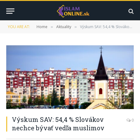
YOU ARE AT:
Home
Aktuality
Výskum SAV: 54,4 % Slovákov nechce bývať vedľa muslimov
»
»
Výskum SAV: 54,4 % Slovákov
0
nechce bývať vedľa muslimov