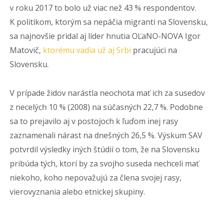
v roku 2017 to bolo už viac než 43 % respondentov.
K politikom, ktorým sa nepáčia migranti na Slovensku,
sa najnovšie pridal aj líder hnutia OĽaNO-NOVA Igor
Matovič,
ktorému vadia už aj Srbi
pracujúci na
Slovensku.
V prípade židov narástla neochota mať ich za susedov
z necelých 10 % (2008) na súčasných 22,7 %. Podobne
sa to prejavilo aj v postojoch k ľuďom inej rasy
zaznamenali nárast na dnešných 26,5 %. Výskum SAV
potvrdil výsledky iných štúdií o tom, že na Slovensku
pribúda tých, ktorí by za svojho suseda nechceli mať
niekoho, koho nepovažujú za člena svojej rasy,
vierovyznania alebo etnickej skupiny.