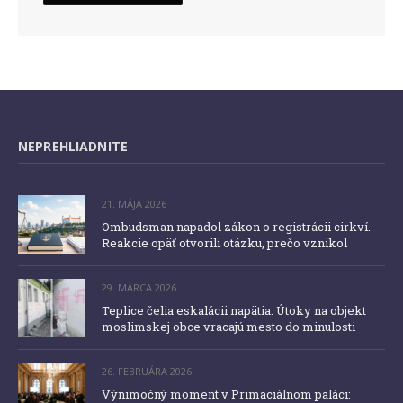
NEPREHLIADNITE
21. MÁJA 2026
Ombudsman napadol zákon o registrácii cirkví.
Reakcie opäť otvorili otázku, prečo vznikol
29. MARCA 2026
Teplice čelia eskalácii napätia: Útoky na objekt
moslimskej obce vracajú mesto do minulosti
26. FEBRUÁRA 2026
Výnimočný moment v Primaciálnom paláci: