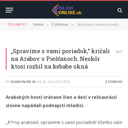
YOU ARE AT:
Home
Z domova
„Spravíme s vami poriadok,“ kričali na Arabov v Piešťanoch. Neskôr ktosi rozbil na kebabe okná
»
»
„Spravíme s vami poriadok,“ kričali
0
na Arabov v Piešťanoch. Neskôr
ktosi rozbil na kebabe okná
BY
ISLAMONLINE.SK
ON
18. AUGUSTA 2016
Z DOMOVA
Arabských hostí vrátane žien a detí v reštaurácii
slovne napádali podnapití mladíci.
„K*rvy arabské, spravíme s vami poriadok! Všetko vám