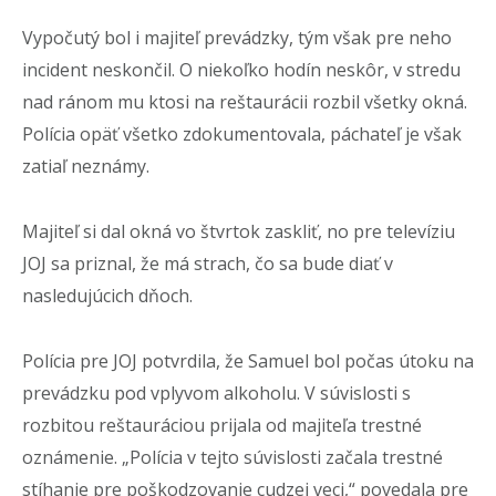
Vypočutý bol i majiteľ prevádzky, tým však pre neho
incident neskončil. O niekoľko hodín neskôr, v stredu
nad ránom mu ktosi na reštaurácii rozbil všetky okná.
Polícia opäť všetko zdokumentovala, páchateľ je však
zatiaľ neznámy.
Majiteľ si dal okná vo štvrtok zaskliť, no pre televíziu
JOJ sa priznal, že má strach, čo sa bude diať v
nasledujúcich dňoch.
Polícia pre JOJ potvrdila, že Samuel bol počas útoku na
prevádzku pod vplyvom alkoholu. V súvislosti s
rozbitou reštauráciou prijala od majiteľa trestné
oznámenie. „Polícia v tejto súvislosti začala trestné
stíhanie pre poškodzovanie cudzej veci,“ povedala pre