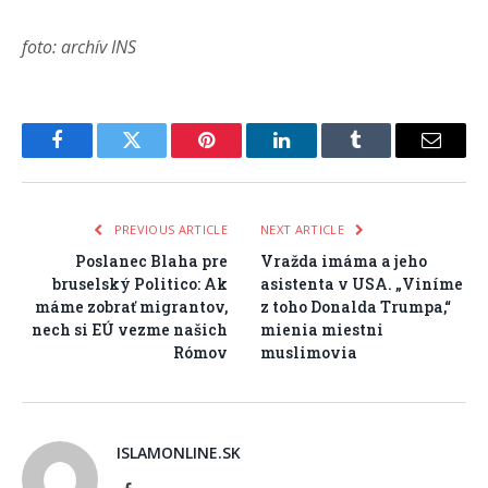
foto: archív INS
Facebook
Twitter
Pinterest
LinkedIn
Tumblr
Email
PREVIOUS ARTICLE
NEXT ARTICLE
Poslanec Blaha pre
Vražda imáma a jeho
bruselský Politico: Ak
asistenta v USA. „Viníme
máme zobrať migrantov,
z toho Donalda Trumpa,“
nech si EÚ vezme našich
mienia miestni
Rómov
muslimovia
ISLAMONLINE.SK