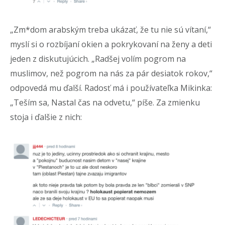
„Zm*dom arabským treba ukázať, že tu nie sú vítaní,“
myslí si o rozbíjaní okien a pokrykovaní na ženy a deti
jeden z diskutujúcich. „Radšej volím pogrom na
muslimov, než pogrom na nás za pár desiatok rokov,“
odpovedá mu ďalší. Radosť má i používateľka Mikinka:
„Teším sa, Nastal čas na odvetu,“ píše. Za zmienku
stoja i ďalšie z nich: