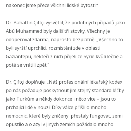
nakonec jsme přece všichni lidské bytosti.“
Dr. Bahattin Çiftçi vysvětlil, že podobných případů jako
Abú Muhammed byly další tři stovky. Všechny je
odoperoval zdarma, naprosto bezplatně. „Všechno to
byli syrští uprchlíci, rozmístění zde v oblasti
Gaziantepu, někteří z nich přijeli ze Sýrie kvůli léčbě a
poté se vrátili zpět.“
Dr. Çiftçi doplňuje: „Náš profesionální lékařský kodex
po nás požaduje poskytnout jim stejný standard léčby
jako Turkům a někdy dokonce i něco více – jsou to
prchající lidé v nouzi. Díky válce přišli o mnoho
nemocnic, které byly zničeny, přestaly fungovat, zemi
opustilo a o azyl v jiných zemích požádalo mnoho