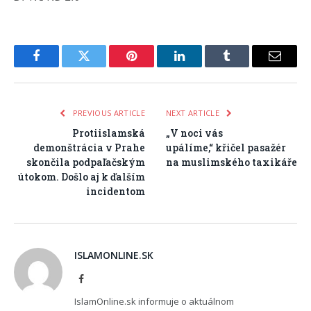
Facebook
Twitter
Pinterest
LinkedIn
Tumblr
Email
PREVIOUS ARTICLE
NEXT ARTICLE
Protiislamská
„V noci vás
demonštrácia v Prahe
upálíme,“ křičel pasažér
skončila podpaľačským
na muslimského taxikáře
útokom. Došlo aj k ďalším
incidentom
ISLAMONLINE.SK
Facebook
IslamOnline.sk informuje o aktuálnom