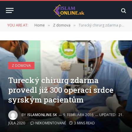
YOU ARE AT:
Home
Z domova
Turecký chirurg zdarma provedl již 300 operací srdce syrským pacientům
»
»
Z DOMOVA
Turecký chirurg zdarma
provedl již 300 operací srdce
syrským pacientům
BY
ISLAMONLINE.SK
9. FEBRUÁRA 2016
UPDATED:
21.
JÚLA 2020
NEKOMENTOVANÉ
3 MINS READ