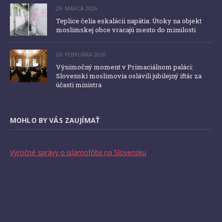
29. MARCA 2026
Teplice čelia eskalácii napätia: Útoky na objekt
moslimskej obce vracajú mesto do minulosti
26. FEBRUÁRA 2026
Výnimočný moment v Primaciálnom paláci:
Slovenskí moslimovia oslávili jubilejný iftár za
účasti ministra
MOHLO BY VÁS ZAUJÍMAŤ
Výročné správy o islamofóbii na Slovensku