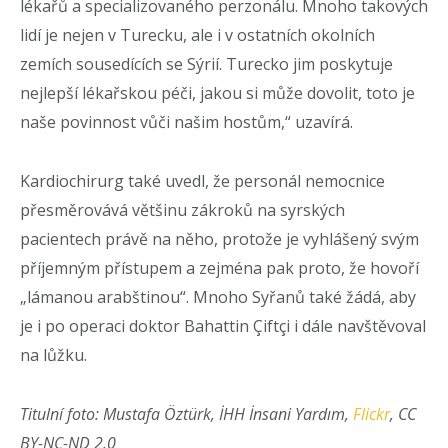
lékařů a specializovaného perzonálu. Mnoho takových
lidí je nejen v Turecku, ale i v ostatních okolních
zemích sousedících se Sýrií. Turecko jim poskytuje
nejlepší lékařskou péči, jakou si může dovolit, toto je
naše povinnost vůči našim hostům,“ uzavírá.
Kardiochirurg také uvedl, že personál nemocnice
přesměrovává většinu zákroků na syrských
pacientech právě na něho, protože je vyhlášený svým
příjemným přístupem a zejména pak proto, že hovoří
„lámanou arabštinou“. Mnoho Syřanů také žádá, aby
je i po operaci doktor Bahattin Çiftçi i dále navštěvoval
na lůžku.
Titulní foto: Mustafa Öztürk, İHH İnsani Yardım,
Flickr
, CC
BY-NC-ND 2.0