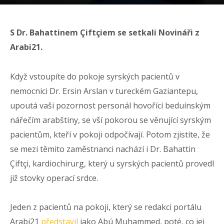
S Dr. Bahattinem Çiftçiem se setkali Novináři z
Arabi21.
Když vstoupíte do pokoje syrských pacientů v
nemocnici Dr. Ersin Arslan v tureckém Gaziantepu,
upoutá vaši pozornost personál hovořící beduínským
nářečím arabštiny, se vší pokorou se věnující syrským
pacientům, kteří v pokoji odpočívají. Potom zjistíte, že
se mezi těmito zaměstnanci nachází i Dr. Bahattin
Çiftçi, kardiochirurg, který u syrských pacientů provedl
již stovky operací srdce.
Jeden z pacientů na pokoji, který se redakci portálu
Arabi21
představil
jako Abú Muhammed, poté, co jej