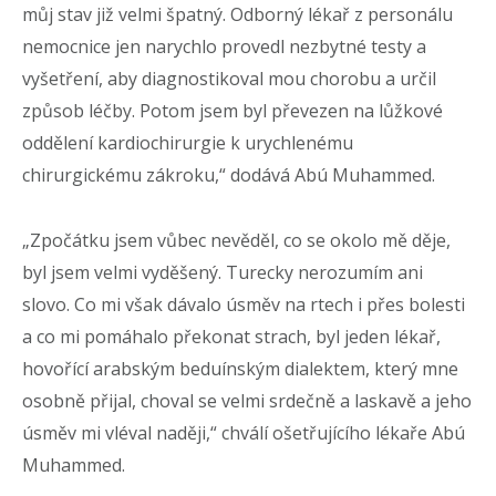
můj stav již velmi špatný. Odborný lékař z personálu
nemocnice jen narychlo provedl nezbytné testy a
vyšetření, aby diagnostikoval mou chorobu a určil
způsob léčby. Potom jsem byl převezen na lůžkové
oddělení kardiochirurgie k urychlenému
chirurgickému zákroku,“ dodává Abú Muhammed.
„Zpočátku jsem vůbec nevěděl, co se okolo mě děje,
byl jsem velmi vyděšený. Turecky nerozumím ani
slovo. Co mi však dávalo úsměv na rtech i přes bolesti
a co mi pomáhalo překonat strach, byl jeden lékař,
hovořící arabským beduínským dialektem, který mne
osobně přijal, choval se velmi srdečně a laskavě a jeho
úsměv mi vléval naději,“ chválí ošetřujícího lékaře Abú
Muhammed.