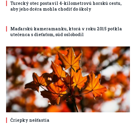
Turecký otec postavil 4-kilometrovú horskú cestu,
aby jeho dcéra mohla chodiť do školy
Maďarskú kameramanku, ktorá v roku 2015 potkla
utečenca s dieťaťom, súd oslobodil
Čriepky nešťastia