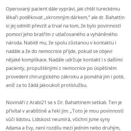
Operovaný pacient dále vypráví, jak chtěl tureckému
lékaři poděkovat „skromným dárkem,“ ale dr. Bahattin
si jej odmítl převzít a trval na tom, že bylo povinností
pomoci jeho bratřím z utlačovaného a vyháněného
národa. Nabídl mu, že spolu zůstanou v kontaktu i
nadále a že do nemocnice přijde, pokud se objeví
nějaké komplikace. Nadále udržuje kontakt i s dalšími
pacienty, propuštěnými z nemocnice po úspěšném
provedení chirurgického zákroku a pomáhá jim i poté,
aniž za to žádá jakoukoli protislužbu.
Novináři z Arabi21 se s Dr. Bahattinem setkali. Ten je
přivítal v arabštině a řekl jim: „Toto je mou povinností
vůči lidstvu. Lidskost neumírá, všichni jsme syny
Adama a Evy, není rozdílu mezi jedním nebo druhým,