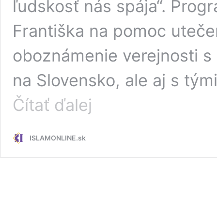
ľudskosť nás spája“. Prog
Františka na pomoc uteče
oboznámenie verejnosti s 
na Slovensko, ale aj s tými
O utečencoch
Čítať ďalej
v Bratislave
diskutovali
katolícky
ISLAMONLINE.sk
biskup,
predseda
Islamskej
nadácie,
farár
a
aktivistka