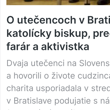
O utečencoch v Brati
katolícky biskup, pr
farár a aktivistka
Dvaja utečenci na Slovens
a hovorili o živote cudzin
charita usporiadala v str
v Bratislave podujatie s 